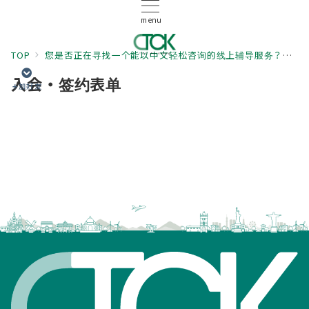
menu
TOP
您是否正在寻找一个能以中文轻松咨询的线上辅导服务？
入
入会・签约表单
➕加好友