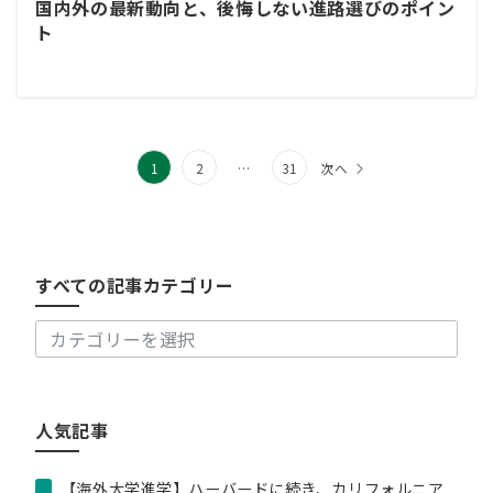
国内外の最新動向と、後悔しない進路選びのポイン
ト
1
2
…
31
次へ
す
べ
て
の
すべての記事カテゴリー
記
事
カ
テ
ゴ
リ
人気記事
ー
【海外大学進学】ハーバードに続き、カリフォルニア