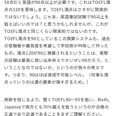
50点だと英語が90点以上が必要です。これはTOEFL満
点の120を意味します。TOEFL満点はさすがに現実的
ではないでしょう。じゃあ、英語筆記試験で90以上を
狙えばいいのでは？と思うかもしれませんが、これが
TOEFL満点と同じくらい現実的ではないのです。
TOEFL満点を90としているこの換算システムも、過去
の受験者や難易度を考慮して学校側が吟味して作った
もの。満点120が90に換算されるということは、実際
の試験は最高に良い出来栄えでせいぜい90だろう、と
いうことなのではないか、というのが我々の考えで
す。つまり、90はほぼ達成不可能レベル。（何事も満
点っていうのは運の要素が強すぎるため。）
奇跡を信じるより、堅くTOEFL90～95を狙い、Math,
Japanseで両方とも70％越えを狙うというのが合格の
王道であり近道であることをまずご理解ください。