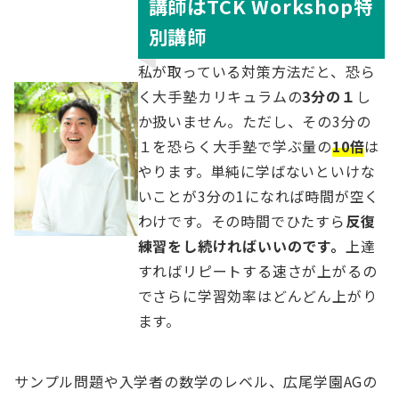
講師はTCK Workshop特
別講師
私が取っている対策方法だと、恐ら
く大手塾カリキュラムの
3分の１
し
か扱いません。ただし、その3分の
１を恐らく大手塾で学ぶ量の
10倍
は
やります。単純に学ばないといけな
いことが3分の1になれば時間が空く
わけです。その時間でひたすら
反復
練習をし続ければいいのです。
上達
すればリピートする速さが上がるの
でさらに学習効率はどんどん上がり
ます。
サンプル問題や入学者の数学のレベル、広尾学園AGの