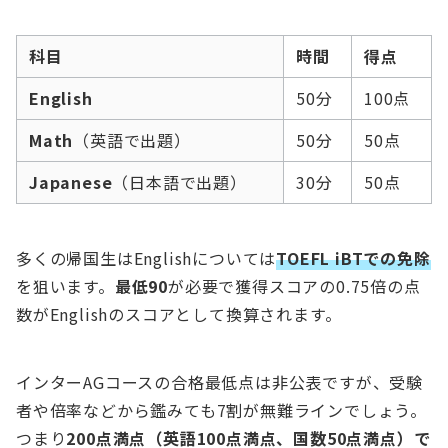
科目
時間
得点
English
50分
100点
Math
（英語で出題）
50分
50点
Japanese
（日本語で出題）
30分
50点
多くの帰国生はEnglishについては
TOEFL iBTでの免除
を狙います。
最低90
が必要で獲得スコアの0.75倍の点
数がEnglishのスコアとして換算されます。
インターAGコースの合格最低点は非公表ですが、受験
者や倍率などから鑑みても7割が無難ラインでしょう。
つまり
200点満点（英語100点満点、国数50点満点）で