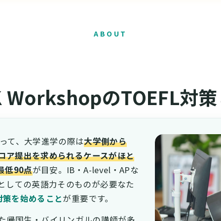
ABOUT
K WorkshopのTOEFL対
国生にとって、大学進学の際は
大学側から
スコア提出を求められるケースがほと
最低90点
が目安。IB・A-level・APな
としての英語力そのものが必要なた
L対策を始めること
が重要です。
尽くした帰国生・バイリンガルの講師が多