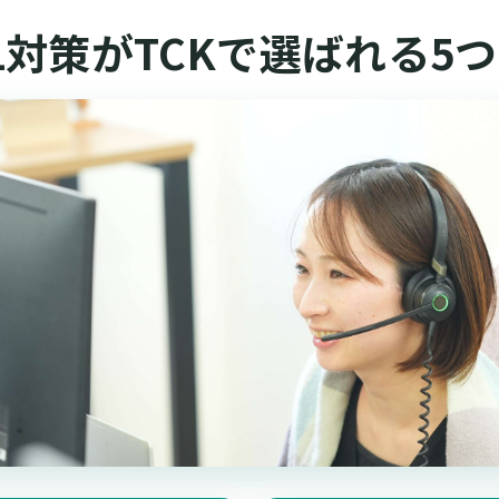
FL対策がTCKで
選ばれる5