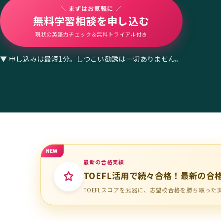
＼ まずはお気軽に ／
無料学習相談を申し込む
現状の英語力チェック＆無料トライアル付き
▼ 申し込みは最短1分。しつこい勧誘は一切ありません。
NEW
最新の合格実績
TOEFL活用で続々合格！最新の合
TOEFLスコアを武器に、志望校合格を勝ち取っ