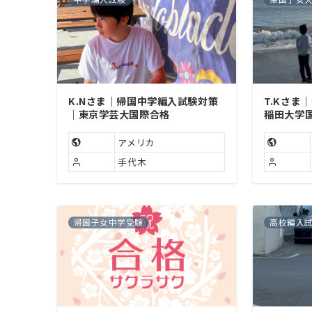
K.Nさま｜帰国中学編入試験対策
T.Kさま
｜東京学芸大国際合格
稲田大学
アメリカ
手代木
帰国子女中学受験
高校編入