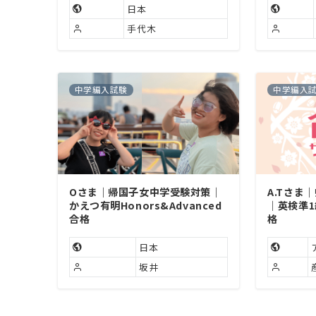
日本
手代木
中学編入試験
中学編入
Oさま｜帰国子女中学受験対策｜
A.Tさま
かえつ有明Honors&Advanced
｜英検準
合格
格
日本
坂井