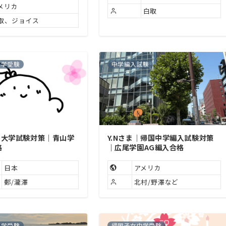
メリカ
白取
取、ジョイス
大学受験
中学編入試験
｜大学試験対策｜青山学
Y.Nさま｜帰国中学編入試験対策
格
｜広尾学園AG編入合格
日本
アメリカ
鄭/瀧澤
北村/野澤など
大学受験
帰国子女中学受験