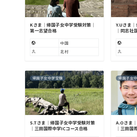
Kさま｜帰国子女中学受験対策｜
Y.Uさま
第一志望合格
｜同志社
中国
北村
帰国子女中学受験
帰国子女
S.Tさま｜帰国子女中学受験対策
A.Oさま
｜三田国際中学ICコース合格
｜三田国際