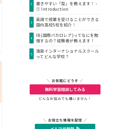
書きやすい「型」を教えます！ -
2
① Introduction
英語で授業を受けることができる
3
国内高校5校を紹介！
IB(国際バカロレア)ってなにを勉
4
強するの？経験者が教えます！
清泉インターナショナルスクール
5
ってどんな学校？
＼ お気軽にどうぞ ／
無料学習相談
してみる
どんなお悩みでも構いません！
＼ お役立ち情報を配信 ／
メルマガ登録