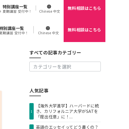
特別講座一覧
無料相談はこちら
🌻 夏期講習 受付中！
Chinese 中文
特別講座一覧
無料相談はこちら
す
 夏期講習 受付中！
Chinese 中文
べ
て
の
すべての記事カテゴリー
記
事
カ
テ
ゴ
リ
人気記事
ー
【海外大学進学】ハーバードに続
き、カリフォルニア大学がSATを
1
「提出任意」に！...
英語のエッセイってどう書くの？