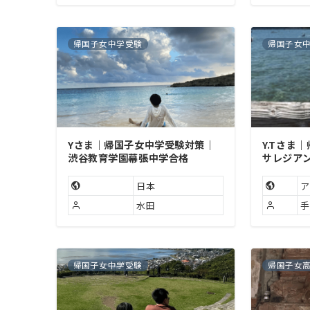
帰国子女中学受験
帰国子女
Yさま｜帰国子女中学受験対策｜
Y.Tさま
渋谷教育学園幕張中学合格
サレジア
日本
ア
水田
帰国子女中学受験
帰国子女