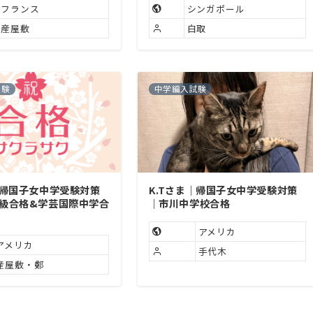
フランス
シンガポール
産屋敷
白取
試験
中学編入試験
｜帰国子女中学受験対策
K.Tさま｜帰国子女中学受験対策
1級合格&学芸国際中学合
｜市川中学校合格
アメリカ
アメリカ
手代木
産屋敷・鄭