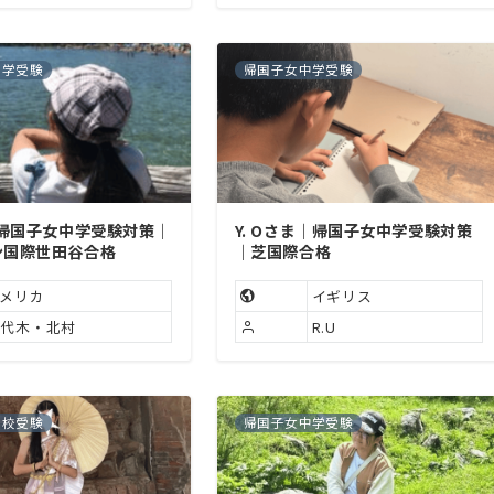
中学受験
帰国子女中学受験
｜帰国子女中学受験対策｜
Y. Oさま｜帰国子女中学受験対策
ン国際世田谷合格
｜芝国際合格
メリカ
イギリス
手代木・北村
R.U
高校受験
帰国子女中学受験