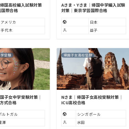
｜帰国高校編入試験対策
Aさま・Yさま｜帰国中学編入試験
芸国際合格
対策｜東京学芸国際合格
アメリカ
日本
手代木
益子
中学受験
帰国子女高校受験
帰国子女中学受験対策｜
Nさま｜帰国子女高校受験対策｜
A方式合格
ICU高校合格
ポルトガル
シンガポール
瀧澤
水田