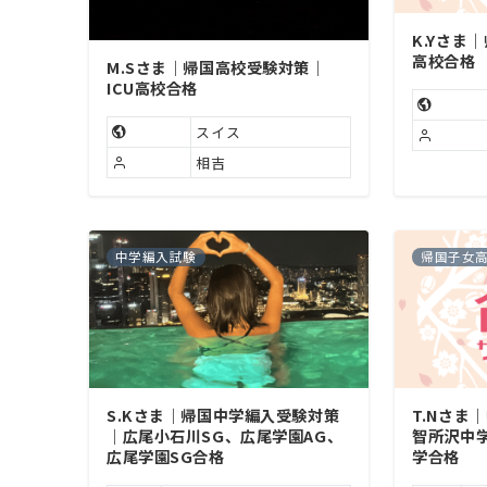
K.Yさま
高校合格
M.Sさま｜帰国高校受験対策｜
ICU高校合格
スイス
相吉
中学編入試験
帰国子女
S.Kさま｜帰国中学編入受験対策
T.Nさま
｜広尾小石川SG、広尾学園AG、
智所沢中
広尾学園SG合格
学合格