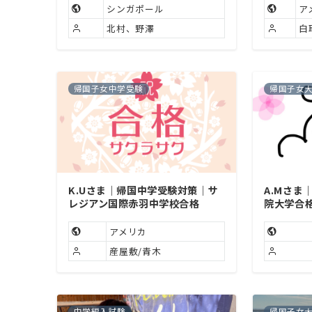
シンガポール
ア
北村、野澤
白
帰国子女中学受験
帰国子女
K.Uさま｜帰国中学受験対策｜サ
A.Mさま
レジアン国際赤羽中学校合格
院大学合
アメリカ
産屋敷/青木
中学編入試験
帰国子女