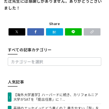
た辻先生には感謝しかありません。ありがとうござい
ました！
Share
す
べ
て
の
すべての記事カテゴリー
記
事
カ
テ
ゴ
リ
人気記事
ー
【海外大学進学】ハーバードに続き、カリフォルニア
1
大学がSATを「提出任意」に！...
英語のエッセイってどう書くの？ 書きやすい「型」を