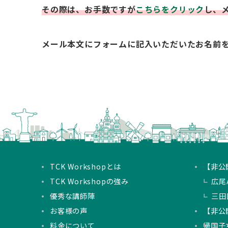
その際は、お手数ですが
こちらをクリック
し、
メール本文にフォームに記入いただいたお名前
TCK Workshopとは
【非公
TCK Workshopの強み
広尾A
優秀な講師陣
三田
お客様の声
【非公
料金について
帰国子