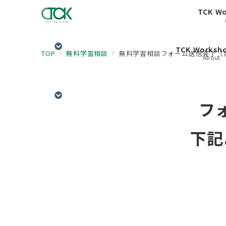
TCK W
TCK Works
TOP
無料学習相談
無料学習相談フォーム送信完了（
About
フ
下記