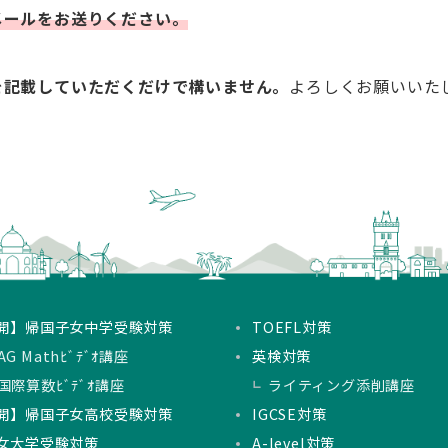
メールをお送りください。
を記載していただくだけで構いません。
よろしくお願いいた
開】帰国子女中学受験対策
TOEFL対策
G Mathﾋﾞﾃﾞｵ講座
英検対策
国際算数ﾋﾞﾃﾞｵ講座
ライティング添削講座
開】帰国子女高校受験対策
IGCSE対策
女大学受験対策
A-level対策