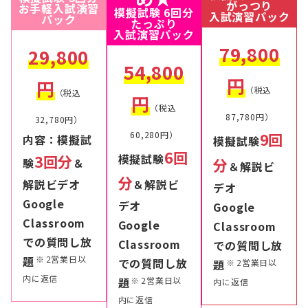
がっつり
お手軽入試演習
模擬試験 6回分
入試演習パック
パック
たっぷり
入試演習パック
79,800
29,800
54,800
円
円
（税込
（税込
円
（税込
87,780円）
32,780円）
60,280円）
9回
内容：模擬試
模擬試験
6回
模擬試験
3回分
分
験
＆
＆解説ビ
分
＆解説ビ
解説ビデオ
デオ
Google
デオ
Google
Classroom
Google
Classroom
での質問し放
Classroom
での質問し放
題
2営業日以
での質問し放
題
2営業日以
内に返信
題
2営業日以
内に返信
内に返信