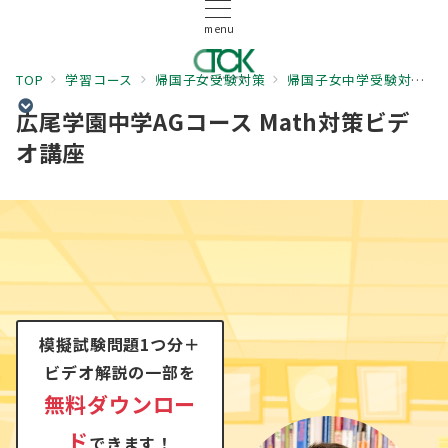
menu
TOP
学習コース
帰国子女受験対策
帰国子女中学受験対策
広尾学園中学AGコース Math対策ビデ
オ講座
模擬試験問題1つ分＋
ビデオ解説の一部を
無料ダウンロー
ド
できます！