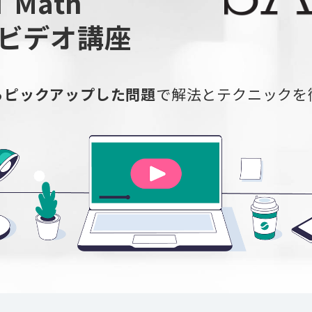
T Math
回ビデオ講座
らピックアップした問題
で解法とテクニックを