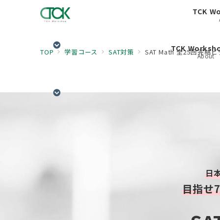
TCK W
TCK Works
TOP
学習コース
SAT対策
SAT Math 全25回完
About
日
目指せ7