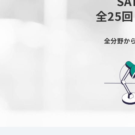
SA
全25
全分野か