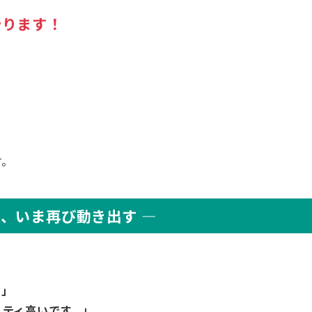
やります！
す。
、いま再び動き出す ―
す」
リティ高いです。」