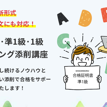
新形式
文
にも対応！
･準1級･1級
ング添削講座
し続けるノウハウと
い添削で合格をサポー
たします！