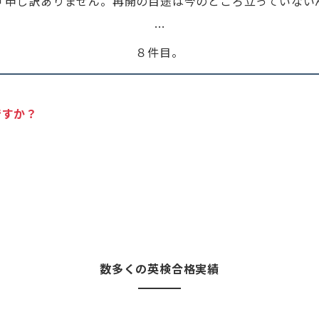
「申し訳ありません。再開の目途は今のところ立っていない
…
８件目。
ですか？
。
数多くの英検合格実績