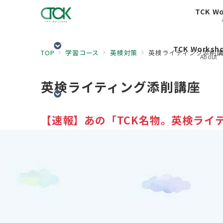
TCK W
TCK Works
TOP
学習コース
英検対策
英検ライティング添削
About
英検ライティング添削講座
【速報】あの「TCK名物。英検ライ