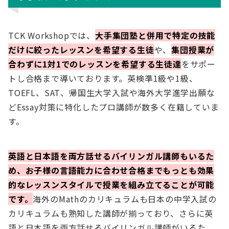
TCK Workshopでは、
大手集団塾と併用で特定の技能
だけに絞ったレッスンを希望する生徒
や、
集団授業が
合わずに1対1でのレッスンを希望する生徒達
をサポー
トし合格まで導いております。英検準1級や1級、
TOEFL、SAT、帰国生大学入試や海外大学進学出願な
どEssay対策に特化したプロ講師が数多く在籍していま
す。
英語と日本語を両方話せるバイリンガル講師もいるた
め、お子様の言語能力に合わせ合格までもっとも効果
的なレッスンスタイルで授業を組み立てることが可能
です。
海外のMathのカリキュラムも日本の中学入試の
カリキュラムも熟知した講師が揃っており、さらに英
語と日本語を両方話せるバイリンガル講師がいるた