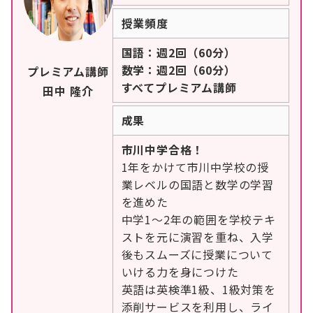
授業頻度
国語：週2回（60分）
数学：週2回（60分）
プレミアム講師
すべてプレミアム講師
田中 隆介
成果
市川中学合格！
1年をかけて市川中学校の授
業レベルの国語と数学の学習
を進めた
中学1〜2年の範囲を学校テキ
ストを元に演習を重ね、入学
後もスムーズに授業について
いける力を身につけた
英語は英検準1級、1級対策を
添削サービスを利用し、ライ