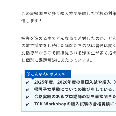
この夏帰国生が多く編入枠で受験した学校の対
催します！
指導を進める中でどんな点で苦労したのか、どん
の前で授業をし続けた講師たちの話は普通は聞くチャ
別指導だからこそ直接見られる帰国生が多く抱
し個別に課題解決にあたっています。
こんな人にオススメ！
✔️
2025年度、2026年度の帰国入試や編
✔️
帰国子女受験についての準びをしている
✔️
合格実績のあるプロ講師の話を直接聞き
✔️
TCK Workshopの編入試験の合格実