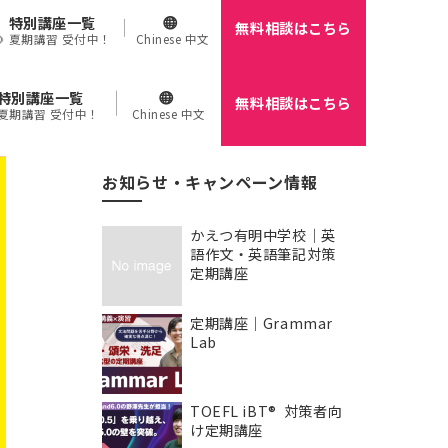
特別講座一覧
無料相談はこちら
🌻 夏期講習 受付中！
Chinese 中文
特別講座一覧
無料相談はこちら
 夏期講習 受付中！
Chinese 中文
お知らせ・キャンペーン情報
かえつ有明中学校｜英
語作文・英語筆記対策
定期講座
定期講座｜Grammar
Lab
TOEFL iBT® 対策者向
け定期講座