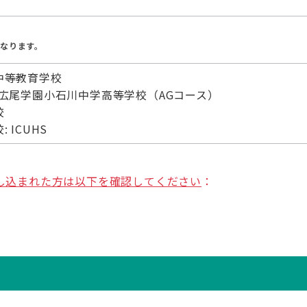
なります。
中等教育学校
広尾学園小石川中学高等学校（AGコース）
校
ICUHS
し込まれた方は以下を確認してください
：