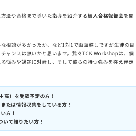
策方法や合格まで導いた指導を紹介する
編入合格報告会
を開
な相談が多かったか、など1対1で画面越しですが生徒の目
ンスは無いかと思います。我々TCK Workshopは、個
える悩みや課題に対峙し、そして彼らの持つ強みを称え伴走
入（中高）を受験予定の方！
、または情報収集をしている方！
たい方！
績について知りたい方！