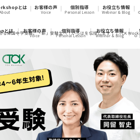
orkshopとは
お客様の声
個別指導
お役立ち情報
About
Voice
Personal Lesson
Webinar & Blog
hopとは
お客様の声
個別指導
お役立ち情報
める帰国中学受験。「新」受験生へ！いろはを伝授します！｜TCK Works
Voice
Personal Lesson
Webinar & Blog
