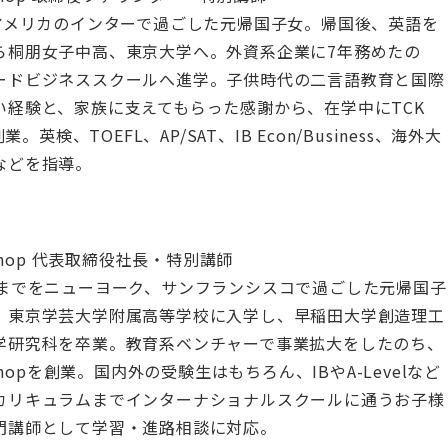
をアメリカのインターで過ごした元帰国子女。帰国後、英語を
ら桐朋女子中高、東京大学へ。外資系企業に7年務めたの
ードビジネススクールへ進学。子供時代の二言語教育と国際
い経験と、家族に支えてもらった感謝から、在学中にTCK
創業。英検、TOEFL、AP/SAT、IB Econ/Business、海外大
などを指導。
kshop 代表取締役社長・特別講師
3までをニューヨーク、サンフランシスコで過ごした元帰国子
、東京学芸大学附属高等学校に入学し、早稲田大学創造理工
学研究科を卒業。教育系ベンチャーで事業拡大をしたのち、
kshopを創業。国内外の受験生はもちろん、IBやA-Levelなど
カリキュラムまでインターナショナルスクールに通うお子様
門講師として学習・進路相談に対応。