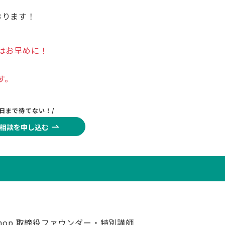
おります！
はお早めに！
す。
当日まで待てない！/
相談を申し込む
rkshop 取締役ファウンダー・特別講師