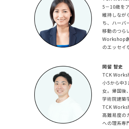
5－10歳
維持しなが
ち、ハーバ
移動のつら
Workshop
のエッセイ
岡留 智史
TCK Wor
小5から中
女。帰国後
学術院建築
TCK Wor
高難易度の
への理系専