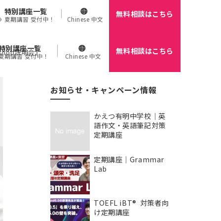
特別講座一覧
無料相談はこちら
🌻 夏期講習 受付中！
Chinese 中文
特別講座一覧
無料相談はこちら
hop説明会』
 夏期講習 受付中！
Chinese 中文
お知らせ・キャンペーン情報
かえつ有明中学校｜英
語作文・英語筆記対策
定期講座
定期講座｜Grammar
Lab
TOEFL iBT® 対策者向
け定期講座