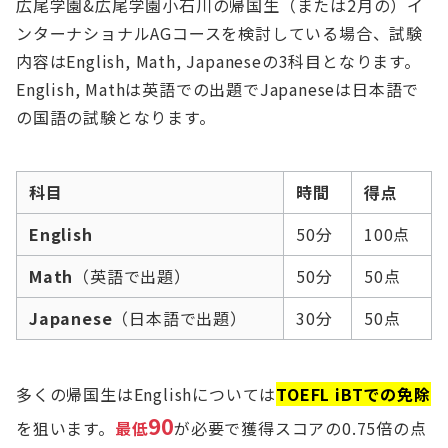
広尾学園&広尾学園小石川の帰国生（または2月の）イ
ンターナショナルAGコースを検討している場合、試験
内容はEnglish, Math, Japaneseの3科目となります。
English, Mathは英語での出題でJapaneseは日本語で
の国語の試験となります。
科目
時間
得点
English
50分
100点
Math
（英語で出題）
50分
50点
Japanese
（日本語で出題）
30分
50点
多くの帰国生はEnglishについては
TOEFL iBTでの免除
90
を狙います。
最低
が必要で獲得スコアの0.75倍の点