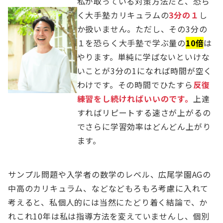
私が取っている対策方法だと、恐ら
く大手塾カリキュラムの
3分の１
し
か扱いません。ただし、その3分の
１を恐らく大手塾で学ぶ量の
10倍
は
やります。単純に学ばないといけな
いことが3分の1になれば時間が空く
わけです。その時間でひたすら
反復
練習をし続ければいいのです。
上達
すればリピートする速さが上がるの
でさらに学習効率はどんどん上がり
ます。
サンプル問題や入学者の数学のレベル、広尾学園AGの
中高のカリキュラム、などなどもろもろ考慮に入れて
考えると、私個人的には当然にたどり着く結論で、か
れこれ10年は私は指導方法を変えていませんし、個別