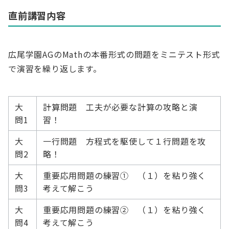
直前講習内容
広尾学園AGのMathの本番形式の問題をミニテスト形式
で演習を繰り返します。
大
計算問題 工夫が必要な計算の攻略と演
問1
習！
大
一行問題 方程式を駆使して１行問題を攻
問2
略！
大
重要応用問題の練習① （１）を粘り強く
問3
考えて解こう
大
重要応用問題の練習② （１）を粘り強く
問4
考えて解こう