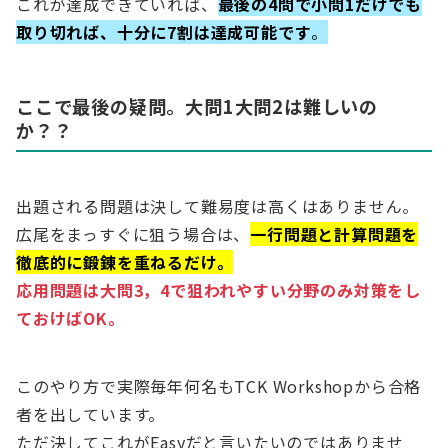
これが達成できていれば、
最後の4問で小問1だけでも
取り切れば、十分に7割は達成可能です
。
ここで最後の疑問。大問1大問2は難しいの
か？？
出題される問題は決して難易度は高くはありません。
広尾をまっすぐに狙う場合は、
一行問題と計算問題を
徹底的に鍛錬を重ねるだけ。
応用問題は大問3，4で狙われやすい分野のみ対策をし
ておけばOK。
このやり方で実際毎年何名もTCK Workshopから合格
者を出しています。
ただ決してこれがEasyだと言いたいのではありませ