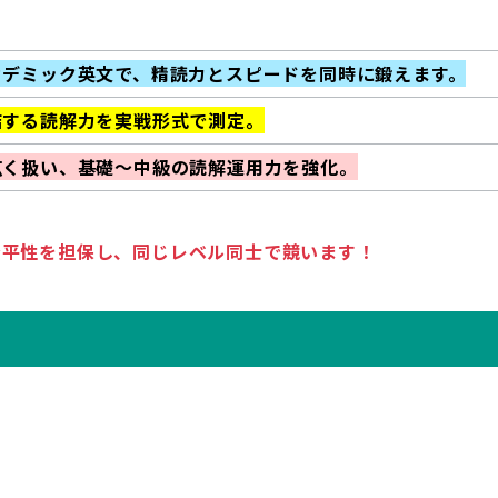
カデミック英文で、精読力とスピードを同時に鍛えます。
結する読解力を実戦形式で測定。
広く扱い、基礎〜中級の読解運用力を強化。
公平性を担保し、同じレベル同士で競います！