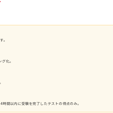
分
ます。
ング化。
。
24時間以内に受験を完了したテストの得点のみ。