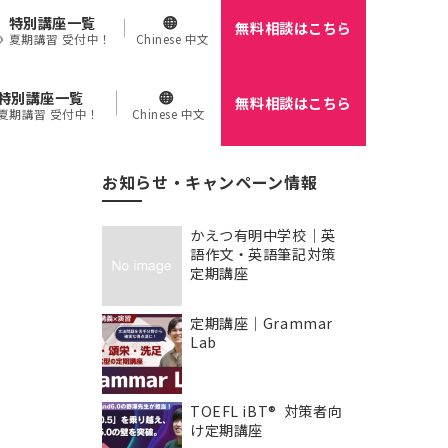
特別講座一覧
無料相談はこちら
🌻 夏期講習 受付中！
Chinese 中文
特別講座一覧
無料相談はこちら
 夏期講習 受付中！
Chinese 中文
お知らせ・キャンペーン情報
かえつ有明中学校｜英
語作文・英語筆記対策
定期講座
定期講座｜Grammar
Lab
TOEFL iBT® 対策者向
け定期講座