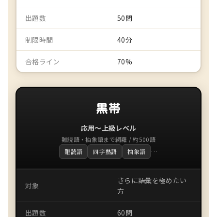
出題数
50問
制限時間
40分
合格ライン
70%
黒帯
応用〜上級レベル
難読語・抽象語まで網羅 / 約500語
…
難読語
四字熟語
抽象語
さらに語彙を極めたい
対象
方
出題数
60問