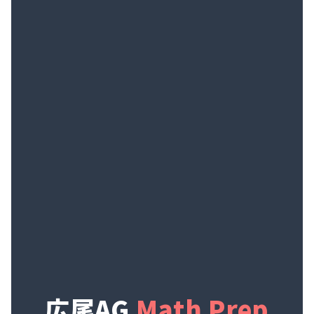
広尾AG
Math Prep