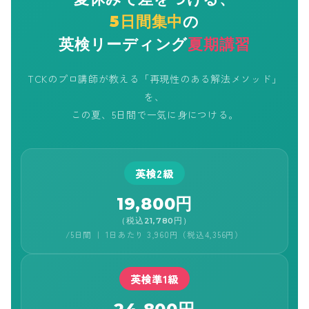
5日間集中
の
英検リーディング
夏期講習
TCKのプロ講師が教える「再現性のある解法メソッド」
を、
この夏、5日間で一気に身につける。
英検2級
19,800円
（税込21,780円）
/5日間 ｜ 1日あたり 3,960円（税込4,356円）
英検準1級