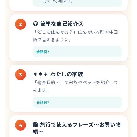
ぼくは小明です。
😃
簡単な自己紹介②
2
「どこに住んでる？」住んでいる町を中国
語で言えるように。
会話例
👨‍👩‍👧
わたしの家族
3
「这是我的…」で家族やペットを紹介して
みます。
会話例
🛍️
旅行で使えるフレーズ〜お買い物
4
編〜