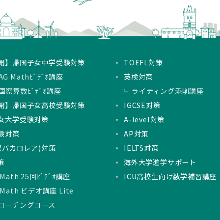
開】帰国子女中学受験対策
TOEFL対策
G Mathﾋﾞﾃﾞｵ講座
英検対策
国際算数ﾋﾞﾃﾞｵ講座
ライティング添削講座
開】帰国子女高校受験対策
IGCSE対策
女大学受験対策
A-level対策
験対策
AP対策
国際バカロレア)対策
IELTS対策
策
海外大学進学サポート
 Math 25回ﾋﾞﾃﾞｵ講座
ICU高校生向け数学補習講座
 Math ビデオ講座 Lite
Tコーチングコース