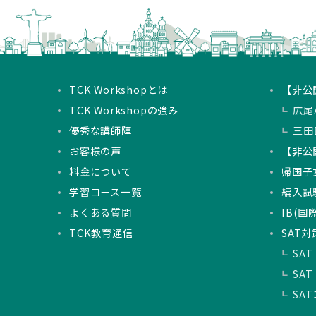
TCK Workshopとは
【非公
TCK Workshopの強み
広尾A
優秀な講師陣
三田
お客様の声
【非公
料金について
帰国子
学習コース一覧
編入試
よくある質問
IB(
TCK教育通信
SAT対
SAT
SAT
SA