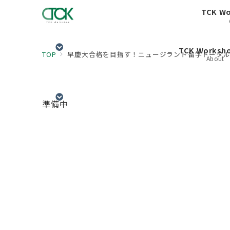
TCK W
TCK Works
TOP
早慶大合格を目指す！ニュージランド留学トータ
About
準備中