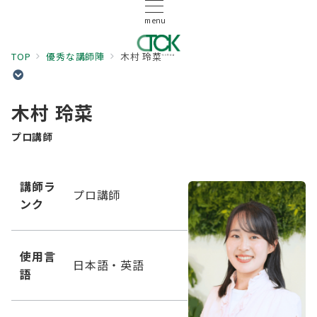
menu
TOP
優秀な講師陣
木村 玲菜
木村 玲菜
プロ講師
講師ラ
プロ講師
ンク
使用言
日本語・英語
語