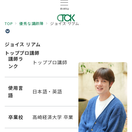
menu
TOP
優秀な講師陣
ジョイス リアム
ジョイス リアム
トッププロ講師
講師ラ
トッププロ講師
ンク
使用言
日本語・英語
語
卒業校
高崎経済大学 卒業