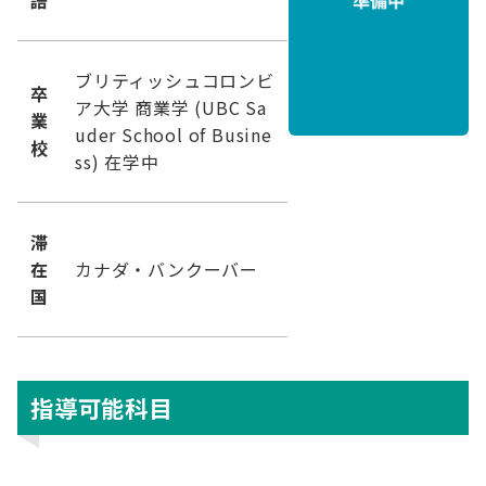
語
ブリティッシュコロンビ
卒
ア大学 商業学 (UBC Sa
業
uder School of Busine
校
ss) 在学中
滞
在
カナダ・バンクーバー
国
指導可能科目