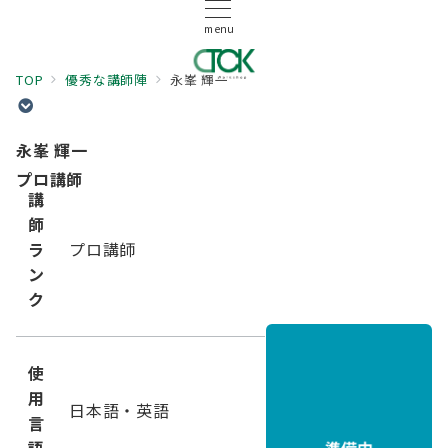
menu
TOP
優秀な講師陣
永峯 輝一
永峯 輝一
プロ講師
講
師
ラ
プロ講師
ン
ク
使
用
日本語・英語
言