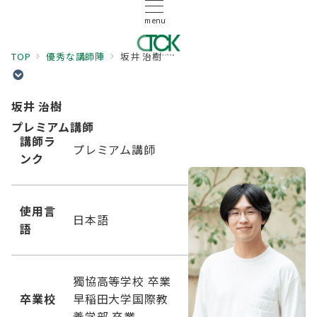
menu
TOP
優秀な講師陣
坂井 治樹
坂井 治樹
プレミアム講師
講師ラ
プレミアム講師
ンク
使用言
日本語
語
獨協高等学校 卒業
卒業校
早稲田大学国際教
養学部 卒業