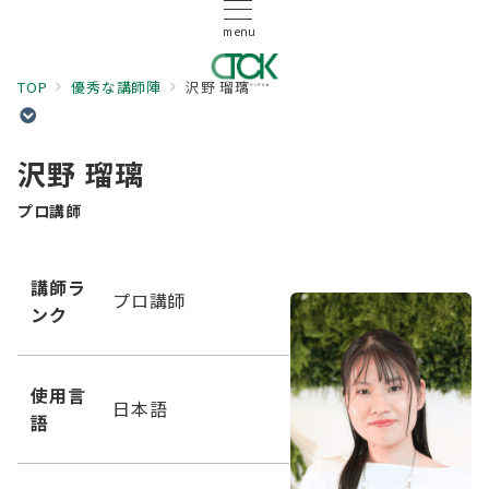
menu
TOP
優秀な講師陣
沢野 瑠璃
沢野 瑠璃
プロ講師
講師ラ
プロ講師
ンク
使用言
日本語
語