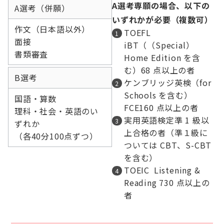
A選考専願の場合、以下の
A選考（併願）
いずれかが必要（複数可）
作文（日本語以外）
TOEFL
面接
iBT（（Special）
書類審査
Home Edition を含
む）68 点以上の者
B選考
ケンブリッジ英検（for
Schools を含む）
国語・算数
FCE160 点以上の者
理科・社会・英語のい
実用英語検定準 1 級以
ずれか
上合格の者（準１級に
（各40分100点ずつ）
ついては CBT、S-CBT
を含む）
TOEIC Listening &
Reading 730 点以上の
者