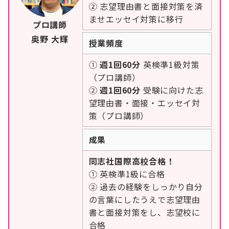
② 志望理由書と面接対策を済
ませエッセイ対策に移行
プロ講師
奥野 大輝
授業頻度
①
週1回60分
英検準1級対策
（プロ講師）
②
週1回60分
受験に向けた志
望理由書・面接・エッセイ対
策（プロ講師）
成果
同志社国際高校合格！
① 英検準1級に合格
② 過去の経験をしっかり自分
の言葉にしたうえで志望理由
書と面接対策をし、志望校に
合格