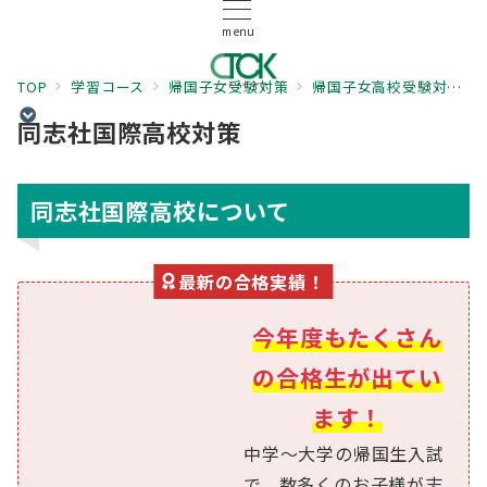
menu
TOP
学習コース
帰国子女受験対策
帰国子女高校受験対策
同志社国際高校対策
同志社国際高校
について
最新の合格実績！
今年度もたくさん
の合格生が出てい
ます！
中学〜大学の帰国生入試
で、数多くのお子様が志