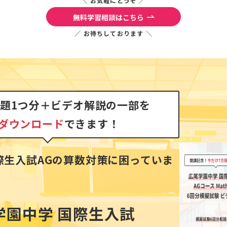
＼ お気軽にどうぞ ／
無料学習相談はこちら
／ お待ちしております ＼
題1つ分＋ビデオ解説の一部を
ダウンロード
できます！
際生入試AGの算数対策に困っていま
学園中学 国際生入試