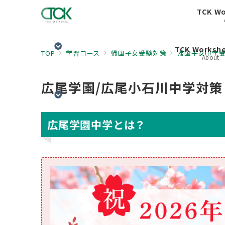
TCK W
TCK Works
TOP
学習コース
帰国子女受験対策
帰国子女中学
About
広尾学園/広尾小石川中学対策
広尾学園中学とは？