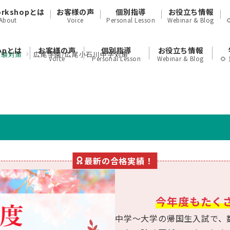
orkshopとは
お客様の声
個別指導
お役立ち情報
About
Voice
Personal Lesson
Webinar & Blog
hopとは
お客様の声
個別指導
お役立ち情報
受験対策
広尾学園/広尾小石川中学対策
Voice
Personal Lesson
Webinar & Blog

最新の合格実績！
今年度もたく
中学〜大学の帰国生入試で、