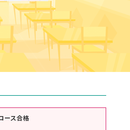
コース
合格