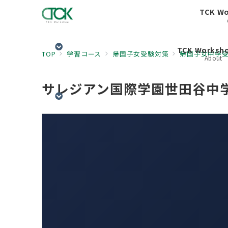
TCK W
TCK Works
TOP
学習コース
帰国子女受験対策
帰国子女中学
About
サレジアン国際学園世田谷中