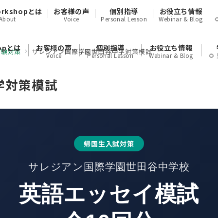
orkshopとは
お客様の声
個別指導
お役立ち情報
About
Voice
Personal Lesson
Webinar & Blog
hopとは
お客様の声
個別指導
お役立ち情報
受験対策
サレジアン国際学園世田谷中学対策模試
Voice
Personal Lesson
Webinar & Blog

学対策模試
帰国生入試対策
サレジアン国際学園世田谷中学校
英語エッセイ模試