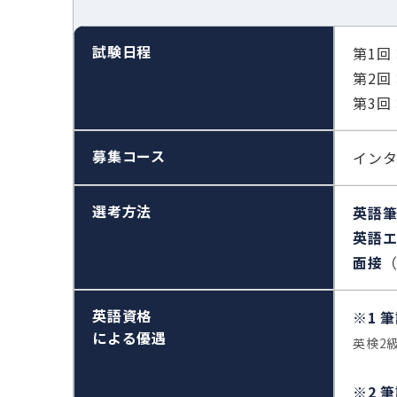
試験日程
第1回
第2回
第3回
募集コース
インタ
選考方法
英語
英語
面接
（
英語資格
※1 
による優遇
英検2級 
※2 