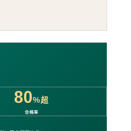
80
%超
合格率