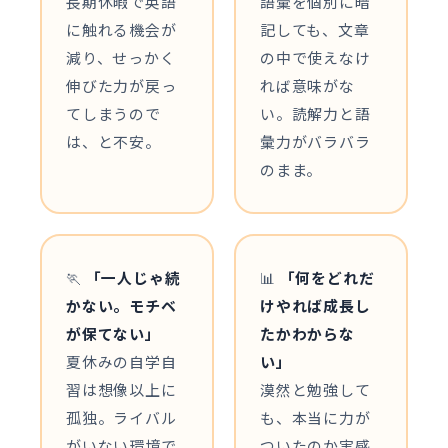
長期休暇で英語
語彙を個別に暗
に触れる機会が
記しても、文章
減り、せっかく
の中で使えなけ
伸びた力が戻っ
れば意味がな
てしまうので
い。読解力と語
は、と不安。
彙力がバラバラ
のまま。
🏃
「一人じゃ続
📊
「何をどれだ
かない。モチベ
けやれば成長し
が保てない」
たかわからな
夏休みの自学自
い」
習は想像以上に
漠然と勉強して
孤独。ライバル
も、本当に力が
がいない環境で
ついたのか実感