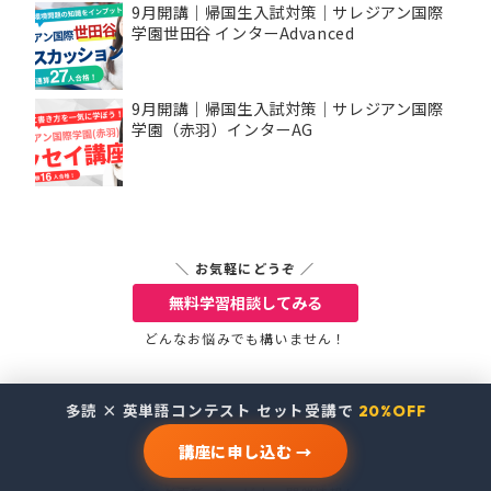
9月開講｜帰国生入試対策｜サレジアン国際
学園世田谷 インターAdvanced
9月開講｜帰国生入試対策｜サレジアン国際
学園（赤羽）インターAG
＼ お気軽にどうぞ ／
無料学習相談
してみる
どんなお悩みでも構いません！
多読 × 英単語コンテスト セット受講で
20%OFF
＼ お役立ち情報を配信 ／
講座に申し込む →
メルマガ登録