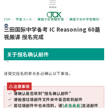
menu
TOP
学習コース
帰国子女受験対策
帰国子女中学受験対策
三田国际中学备考 IC Reasoning 60题
视频课 报名完成
关于报名确认邮件
请提交报名的家长务必确认以下事项。
注意事項
请确认是否收到“报名确认邮件”
请检查垃圾邮件文件夹中是否收到邮件
若垃圾邮件中也未找到，请
[点击此处]
发送邮件