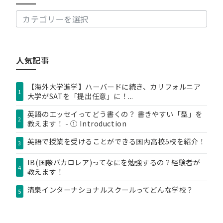
事
カ
テ
ゴ
リ
人気記事
ー
【海外大学進学】ハーバードに続き、カリフォルニア
1
大学がSATを「提出任意」に！...
英語のエッセイってどう書くの？ 書きやすい「型」を
2
教えます！ - ① Introduction
英語で授業を受けることができる国内高校5校を紹介！
3
IB(国際バカロレア)ってなにを勉強するの？経験者が
4
教えます！
清泉インターナショナルスクールってどんな学校？
5