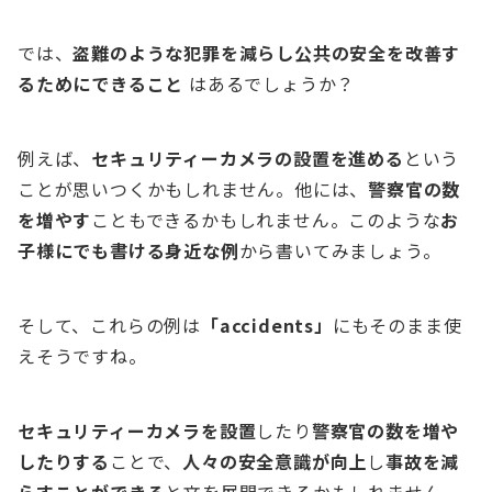
では、
盗難のような犯罪を減らし公共の安全を改善す
るためにできること
はあるでしょうか？
例えば、
セキュリティーカメラの設置を進める
という
ことが思いつくかもしれません。他には、
警察官の数
を増やす
こともできるかもしれません。このような
お
子様にでも書ける身近な例
から書いてみましょう。
そして、これらの例は
「accidents」
にもそのまま使
えそうですね。
セキュリティーカメラを設置
したり
警察官の数を増や
したりする
ことで、
人々の安全意識が向上
し
事故を減