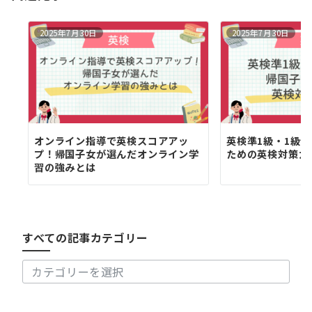
ン
2025年7月30日
2025年7月30日
オンライン指導で英検スコアアッ
英検準1級・1級
プ！帰国子女が選んだオンライン学
ための英検対策ガ
習の強みとは
す
べ
て
の
すべての記事カテゴリー
記
事
カ
テ
ゴ