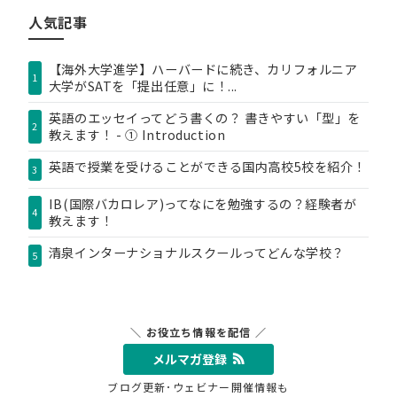
リ
人気記事
ー
【海外大学進学】ハーバードに続き、カリフォルニア
1
大学がSATを「提出任意」に！...
英語のエッセイってどう書くの？ 書きやすい「型」を
2
教えます！ - ① Introduction
英語で授業を受けることができる国内高校5校を紹介！
3
IB(国際バカロレア)ってなにを勉強するの？経験者が
4
教えます！
清泉インターナショナルスクールってどんな学校？
5
＼ お役立ち情報を配信 ／
メルマガ登録
ブログ更新･ウェビナー開催情報も