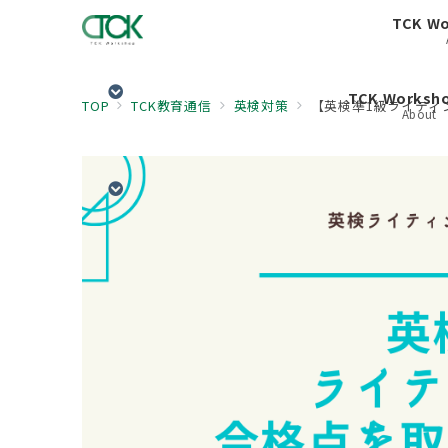
TCK W
TCK Works
TOP
TCK教育通信
英検対策
【英検準1級ライティ
About