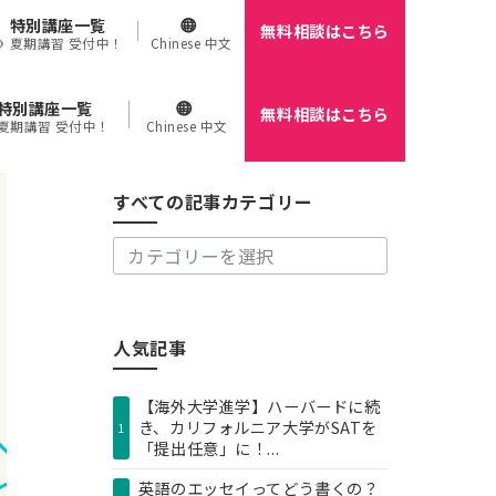
特別講座一覧
無料相談はこちら
🌻 夏期講習 受付中！
Chinese 中文
特別講座一覧
無料相談はこちら
す
 夏期講習 受付中！
Chinese 中文
べ
て
の
すべての記事カテゴリー
記
事
カ
テ
ゴ
リ
人気記事
ー
【海外大学進学】ハーバードに続
き、カリフォルニア大学がSATを
1
「提出任意」に！...
英語のエッセイってどう書くの？