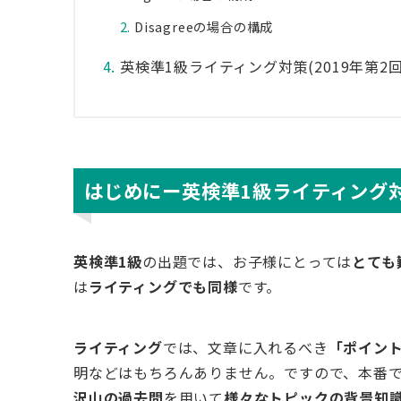
Disagreeの場合の構成
英検準1級ライティング対策(2019年第2
はじめにー英検準1級ライティング
英検準1級
の出題では、お子様にとっては
とても
は
ライティングでも同様
です。
ライティング
では、文章に入れるべき
「ポイン
明などはもちろんありません。ですので、本番
沢山の過去問
を用いて
様々なトピックの背景知