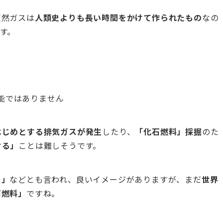
天然ガスは
人類史よりも長い時間をかけて作られたもの
なの
す。
能ではありません
はじめとする排気ガスが発生
したり、
「化石燃料」採掘
のた
ける」
ことは難しそうです。
ー」
などとも言われ、良いイメージがありますが、まだ
世界
石燃料」
ですね。