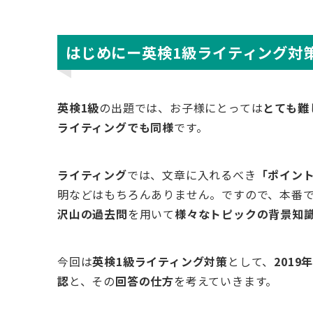
はじめにー英検1級ライティング対
英検1級
の出題では、お子様にとっては
とても難
ライティングでも同様
です。
ライティング
では、文章に入れるべき
「ポイン
明などはもちろんありません。ですので、本番
沢山の過去問
を用いて
様々なトピックの背景知
今回は
英検1級ライティング対策
として、
201
認
と、その
回答の仕方
を考えていきます。