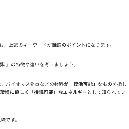
立場でも、上記のキーワードが
議論のポイント
になります。
燃料」
の特徴や違いを考えましょう。
電、バイオマス発電などの
材料が「復活可能」なもの
を指し
、
環境に優しく「持続可能」なエネルギー
として知られてい
意味です。