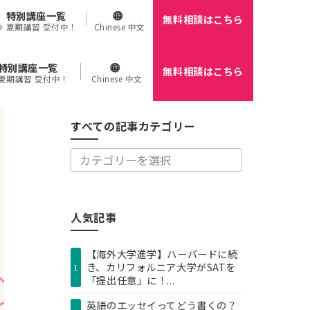
特別講座一覧
無料相談はこちら
🌻 夏期講習 受付中！
Chinese 中文
特別講座一覧
無料相談はこちら
す
 夏期講習 受付中！
Chinese 中文
べ
て
の
すべての記事カテゴリー
記
事
カ
テ
ゴ
リ
人気記事
ー
【海外大学進学】ハーバードに続
き、カリフォルニア大学がSATを
1
「提出任意」に！...
英語のエッセイってどう書くの？