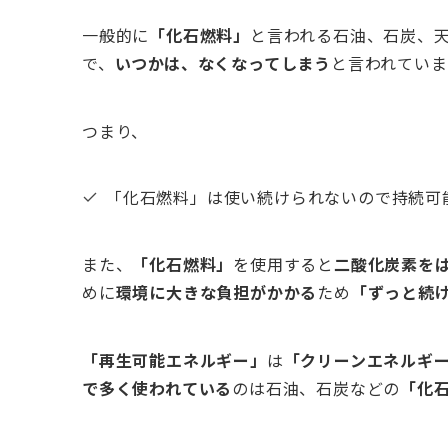
一般的に
「化石燃料」
と言われる石油、石炭、
で、
いつかは、なくなってしまう
と言われていま
つまり、
「化石燃料」は使い続けられないので持続可
また、
「化石燃料」
を使用すると
二酸化炭素を
めに
環境に大きな負担がかかる
ため
「ずっと続
「再生可能エネルギー」
は
「クリーンエネルギ
で多く使われている
のは石油、石炭などの
「化