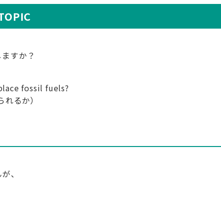
OPIC
しますか？
ace fossil fuels?
られるか）
んが、