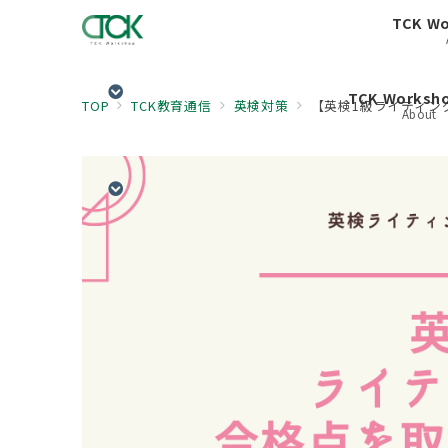
TCK W
TCK Works
TOP
TCK教育通信
英検対策
【英検1級ライティン
About