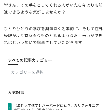
皆さん、その手をとってくれる人がいたら今よりも前
進できるような気がしませんか？
ひとりひとりの学びを興味深く効率的に、そして在外
経験がより有意義なものとなるようなお手伝いができ
す
ればという想いで指導させていただきます。
べ
て
の
すべての記事カテゴリー
記
事
カ
テ
ゴ
リ
人気記事
ー
【海外大学進学】ハーバードに続き、カリフォルニア
1