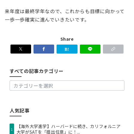
来年度は最終学年なので、これからも目標に向かって
一歩一歩確実に進んでいきたいです。
Share
す
べ
て
の
すべての記事カテゴリー
記
事
カ
テ
ゴ
リ
人気記事
ー
【海外大学進学】ハーバードに続き、カリフォルニア
1
大学がSATを「提出任意」に！...