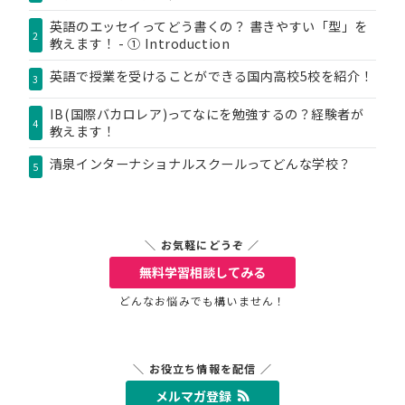
英語のエッセイってどう書くの？ 書きやすい「型」を
2
教えます！ - ① Introduction
英語で授業を受けることができる国内高校5校を紹介！
3
IB(国際バカロレア)ってなにを勉強するの？経験者が
4
教えます！
清泉インターナショナルスクールってどんな学校？
5
＼ お気軽にどうぞ ／
無料学習相談
してみる
どんなお悩みでも構いません！
＼ お役立ち情報を配信 ／
メルマガ登録