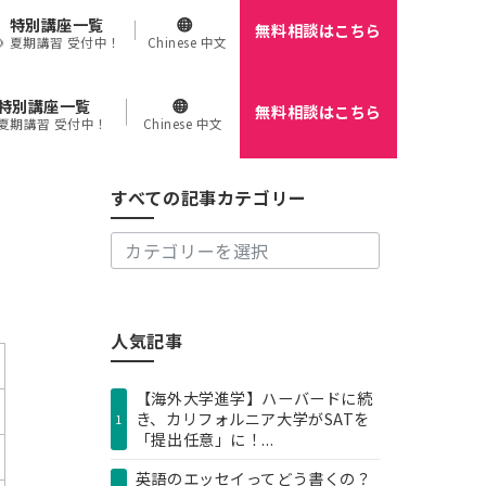
特別講座一覧
無料相談はこちら
🌻 夏期講習 受付中！
Chinese 中文
特別講座一覧
無料相談はこちら
す
 夏期講習 受付中！
Chinese 中文
べ
て
の
すべての記事カテゴリー
記
事
カ
テ
ゴ
リ
人気記事
ー
【海外大学進学】ハーバードに続
き、カリフォルニア大学がSATを
1
「提出任意」に！...
英語のエッセイってどう書くの？