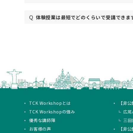
Q
体験授業は最短でどのくらいで受講できま
TCK Workshopとは
【非公
TCK Workshopの強み
広尾A
優秀な講師陣
三田
お客様の声
【非公