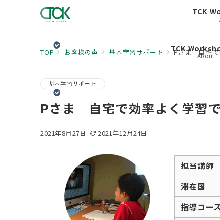
TCK W
TCK Works
TOP
お客様の声
基本学習サポート
Pさま｜自宅
About
基本学習サポート
Pさま｜自宅で効率よく学習
2021年8月27日
2021年12月24日
担当講師
滞在国
指導コー