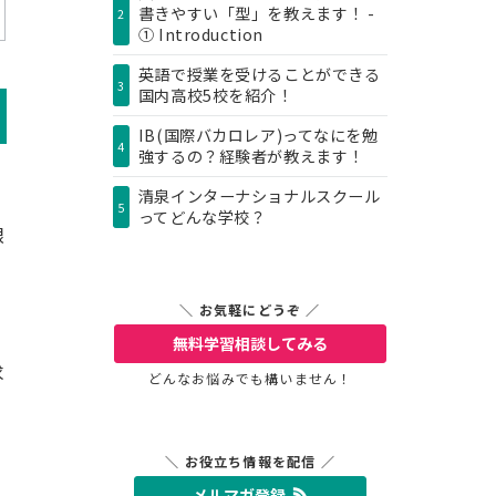
書きやすい「型」を教えます！ -
2
① Introduction
英語で授業を受けることができる
3
国内高校5校を紹介！
IB(国際バカロレア)ってなにを勉
4
強するの？経験者が教えます！
清泉インターナショナルスクール
私
5
ってどんな学校？
限
＼ お気軽にどうぞ ／
無料学習相談
してみる
求
どんなお悩みでも構いません！
＼ お役立ち情報を配信 ／
メルマガ登録