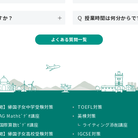
Q
すか？
授業時間は何分からで
よくある質問一覧
開】帰国子女中学受験対策
TOEFL対策
G Mathﾋﾞﾃﾞｵ講座
英検対策
国際算数ﾋﾞﾃﾞｵ講座
ライティング添削講座
開】帰国子女高校受験対策
IGCSE対策