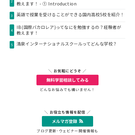
2
教えます！ - ① Introduction
英語で授業を受けることができる国内高校5校を紹介！
3
IB(国際バカロレア)ってなにを勉強するの？経験者が
4
教えます！
清泉インターナショナルスクールってどんな学校？
5
＼ お気軽にどうぞ ／
無料学習相談
してみる
どんなお悩みでも構いません！
＼ お役立ち情報を配信 ／
メルマガ登録
ブログ更新･ウェビナー開催情報も