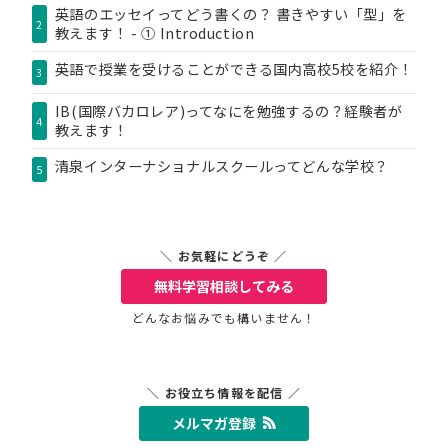
英語のエッセイってどう書くの？ 書きやすい「型」を
2
教えます！ - ① Introduction
英語で授業を受けることができる国内高校5校を紹介！
3
IB(国際バカロレア)ってなにを勉強するの？経験者が
4
教えます！
清泉インターナショナルスクールってどんな学校？
5
＼ お気軽にどうぞ ／
無料学習相談
してみる
どんなお悩みでも構いません！
＼ お役立ち情報を配信 ／
メルマガ登録