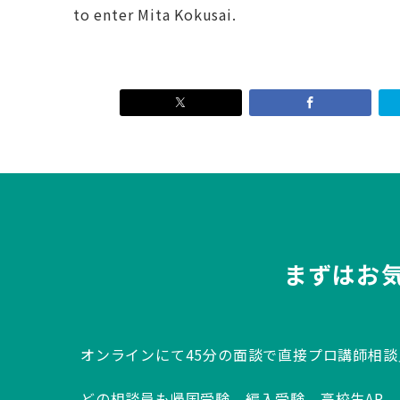
to enter Mita Kokusai.
まずはお
オンラインにて45分の面談で直接プロ講師相
どの相談員も帰国受験、編入受験、高校生AP、IB、