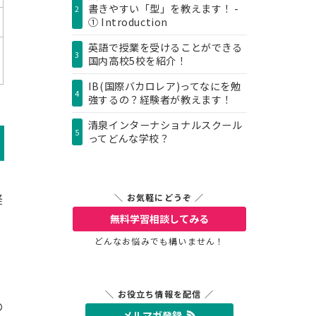
書きやすい「型」を教えます！ -
2
① Introduction
英語で授業を受けることができる
3
国内高校5校を紹介！
IB(国際バカロレア)ってなにを勉
4
強するの？経験者が教えます！
清泉インターナショナルスクール
5
ってどんな学校？
経
＼ お気軽にどうぞ ／
無料学習相談
してみる
どんなお悩みでも構いません！
＼ お役立ち情報を配信 ／
の
メルマガ登録