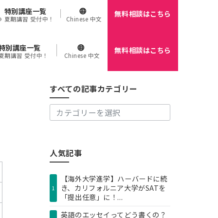
特別講座一覧
無料相談はこちら
🌻 夏期講習 受付中！
Chinese 中文
特別講座一覧
無料相談はこちら
す
 夏期講習 受付中！
Chinese 中文
べ
て
の
すべての記事カテゴリー
記
事
カ
テ
ゴ
リ
人気記事
ー
【海外大学進学】ハーバードに続
き、カリフォルニア大学がSATを
1
「提出任意」に！...
英語のエッセイってどう書くの？