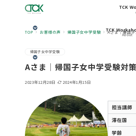
TCK W
TCK Works
TOP
お客様の声
帰国子女中学受験
Aさま｜帰国
About
帰国子女中学受験
Aさま｜帰国子女中学受験対
2023年12月28日
2024年1月15日
担当講師
滞在国
学齢