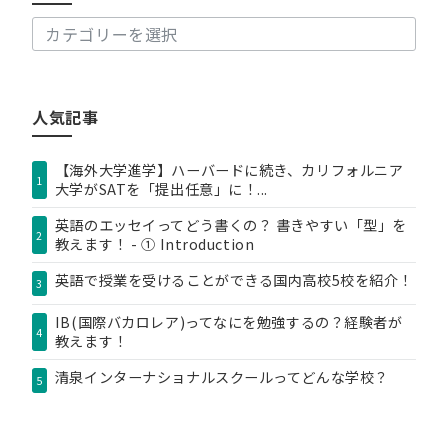
事
カ
テ
ゴ
リ
人気記事
ー
【海外大学進学】ハーバードに続き、カリフォルニア
1
大学がSATを「提出任意」に！...
英語のエッセイってどう書くの？ 書きやすい「型」を
2
教えます！ - ① Introduction
英語で授業を受けることができる国内高校5校を紹介！
3
IB(国際バカロレア)ってなにを勉強するの？経験者が
4
教えます！
清泉インターナショナルスクールってどんな学校？
5