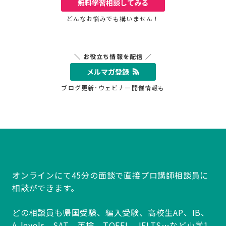
無料学習相談
してみる
どんなお悩みでも構いません！
＼ お役立ち情報を配信 ／
メルマガ登録
ブログ更新･ウェビナー開催情報も
オンラインにて45分の面談で直接プロ講師相談員に
相談ができます。
どの相談員も帰国受験、編入受験、高校生AP、IB、
A-levels、SAT、英検、TOEFL、IELTS…など小学1