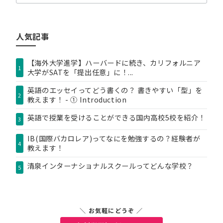
テ
ゴ
リ
人気記事
ー
【海外大学進学】ハーバードに続き、カリフォルニア
1
大学がSATを「提出任意」に！...
英語のエッセイってどう書くの？ 書きやすい「型」を
2
教えます！ - ① Introduction
英語で授業を受けることができる国内高校5校を紹介！
3
IB(国際バカロレア)ってなにを勉強するの？経験者が
4
教えます！
清泉インターナショナルスクールってどんな学校？
5
＼ お気軽にどうぞ ／