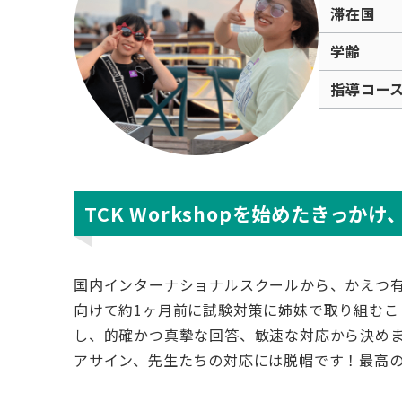
滞在国
学齢
指導コー
TCK Workshopを始めたきっか
国内インターナショナルスクールから、かえつ有明の20
向けて約1ヶ月前に試験対策に姉妹で取り組む
し、的確かつ真摯な回答、敏速な対応から決め
アサイン、先生たちの対応には脱帽です！最高