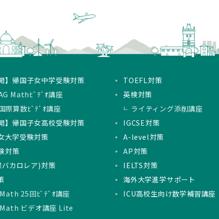
開】帰国子女中学受験対策
TOEFL対策
G Mathﾋﾞﾃﾞｵ講座
英検対策
国際算数ﾋﾞﾃﾞｵ講座
ライティング添削講座
開】帰国子女高校受験対策
IGCSE対策
女大学受験対策
A-level対策
験対策
AP対策
国際バカロレア)対策
IELTS対策
策
海外大学進学サポート
 Math 25回ﾋﾞﾃﾞｵ講座
ICU高校生向け数学補習講座
 Math ビデオ講座 Lite