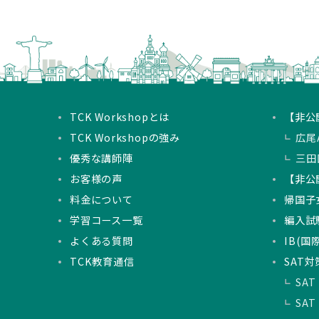
TCK Workshopとは
【非公
TCK Workshopの強み
広尾A
優秀な講師陣
三田
お客様の声
【非公
料金について
帰国子
学習コース一覧
編入試
よくある質問
IB(
TCK教育通信
SAT対
SAT
SAT