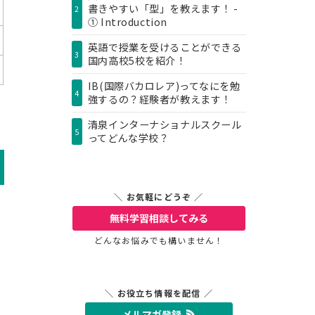
書きやすい「型」を教えます！ -
2
① Introduction
英語で授業を受けることができる
3
国内高校5校を紹介！
IB(国際バカロレア)ってなにを勉
4
強するの？経験者が教えます！
清泉インターナショナルスクール
5
ってどんな学校？
＼ お気軽にどうぞ ／
無料学習相談
してみる
どんなお悩みでも構いません！
＼ お役立ち情報を配信 ／
メルマガ登録