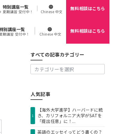
特別講座一覧
無料相談はこちら
🌻 夏期講習 受付中！
Chinese 中文
特別講座一覧
無料相談はこちら
す
 夏期講習 受付中！
Chinese 中文
べ
て
の
すべての記事カテゴリー
記
事
カ
テ
ゴ
リ
人気記事
ー
【海外大学進学】ハーバードに続
き、カリフォルニア大学がSATを
1
「提出任意」に！...
英語のエッセイってどう書くの？