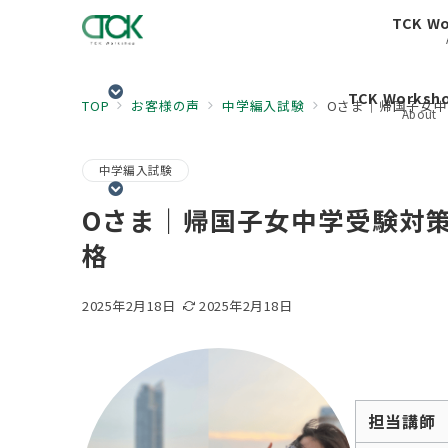
TCK W
TCK Works
TOP
お客様の声
中学編入試験
Oさま｜帰国子女中学
About
中学編入試験
Oさま｜帰国子女中学受験対策｜か
格
2025年2月18日
2025年2月18日
担当講師