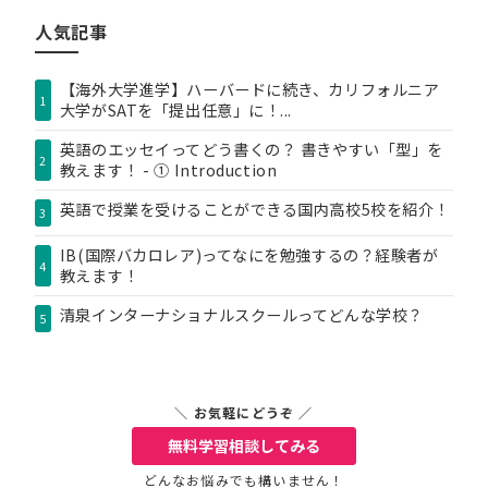
リ
人気記事
ー
【海外大学進学】ハーバードに続き、カリフォルニア
1
大学がSATを「提出任意」に！...
英語のエッセイってどう書くの？ 書きやすい「型」を
2
教えます！ - ① Introduction
英語で授業を受けることができる国内高校5校を紹介！
3
IB(国際バカロレア)ってなにを勉強するの？経験者が
4
教えます！
清泉インターナショナルスクールってどんな学校？
5
＼ お気軽にどうぞ ／
無料学習相談
してみる
どんなお悩みでも構いません！