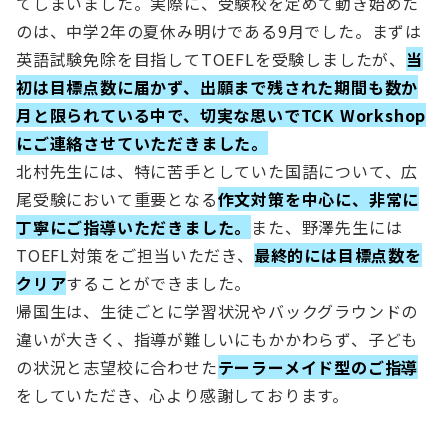
てしまいました。実際に、受験校を定めて動き始めた
のは、中学2年の夏休み明けである9月でした。まずは
英語試験免除を目指してTOEFLを受験しましたが、
当
初は目標点数に届かず、出願まで残された期間も数か
月と限られている中で、切実な思いでTCK Workshop
にご連絡させていただきました。
北村先生には、特に苦手としていた国語について、広
尾受験において重要となる
作文対策を中心に、非常に
丁寧にご指導いただきました。
また、野澤先生には
TOEFL対策をご担当いただき、
最終的には目標点数を
クリア
することができました。
帰国生は、生徒ごとに学習状況やバックグラウンドの
違いが大きく、指導が難しいにもかかわらず、子ども
の状況と志望校に合わせた
テーラーメイド型のご指導
をしていただき、心より感謝しております。