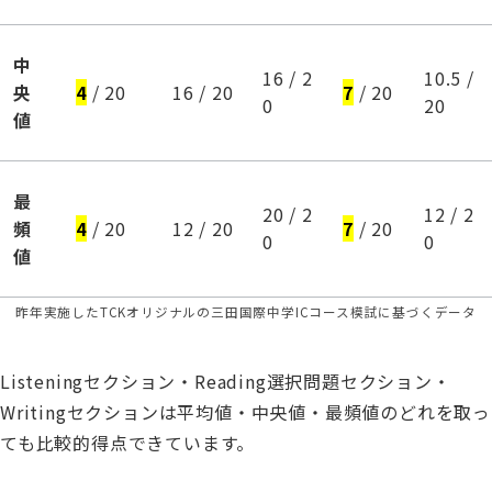
中
16 / 2
10.5 /
央
4
/ 20
16 / 20
7
/ 20
0
20
値
最
20 / 2
12 / 2
頻
4
/ 20
12 / 20
7
/ 20
0
0
値
昨年実施したTCKオリジナルの三田国際中学ICコース模試に基づくデータ
Listeningセクション・Reading選択問題セクション・
Writingセクションは平均値・中央値・最頻値のどれを取っ
ても比較的得点できています。