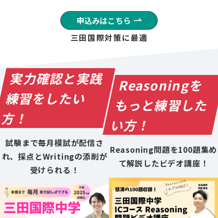
申込みはこちら
三田国際対策に最適
実力確認と実践
Reasoningを
練習をしたい
もっと練習した
方！
い方！
試験まで毎月模試が配信さ
Reasoning問題を100題集め
れ、採点とWritingの添削が
て解説したビデオ講座！
受けられる！