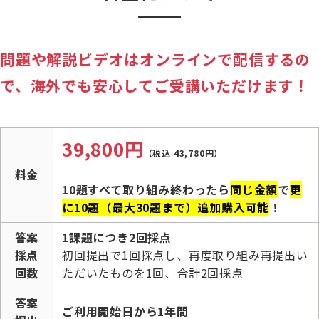
問題や解説ビデオはオンラインで配信するの
で、海外でも安心してご受講いただけます！
39,800円
（税込 43,780円）
料金
10題すべて取り組み終わったら
同じ金額
で
更
に10題（最大30題まで）追加購入可能
！
答案
1課題につき2回採点
採点
初回提出で1回採点し、再度取り組み再提出い
回数
ただいたものを1回、合計2回採点
答案
ご利用開始日から1年間