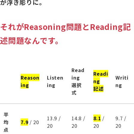
が浮き彫りに。
それがReasoning問題とReading記
述問題なんです。
Read
Readi
Reason
Listen
ing
Writi
ng
ing
ing
選択
ng
記述
式
平
13.9 /
14.8 /
8.1
/
9.7 /
均
7.9
/ 20
20
20
20
20
点