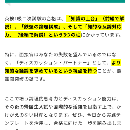
英検1級二次試験の合格は、
「知識の土台」（前編で解
説）、「鉄壁の論理構成」、そして「知的な反論対応
力」（後編で解説）という3つの柱
にかかっています。
特に、面接官はあなたの失敗を望んでいるのではな
く、「ディスカッション・パートナー」として、
より
知的な議論を求めているという視点を持つ
ことが、最
難関突破の鍵です。
ここで培う論理的思考力とディスカッション能力は、
その後の
帰国生入試
や
国際的な活躍
を目指す上で、か
けがえのない財産となります。ぜひ、今日から実践テ
ンプレートを活用し、合格に向けた一歩を踏み出しま