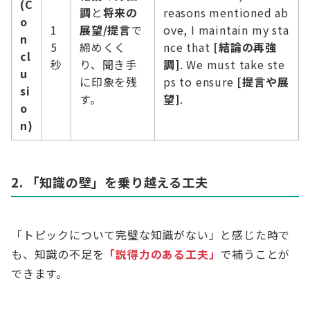
(C
調
と
将来の
reasons mentioned ab
o
1
展望/提言
で
ove, I maintain my sta
n
5
締めくく
nce that
[結論の再強
cl
秒
り、聞き手
調]
. We must take ste
u
に印象を残
ps to ensure
[提言や展
si
す。
望]
.
o
n)
2. 「知識の壁」を乗り越える工夫
「トピックについて完璧な知識がない」と感じた時で
も、知識の不足を
「説得力のある工夫」
で補うことが
できます。