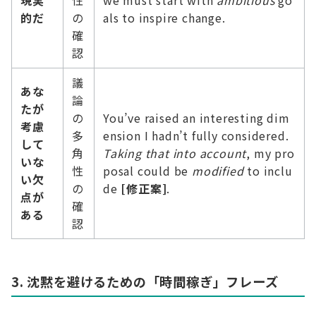
的だ
の
als to inspire change.
確
認
議
あな
論
たが
の
You’ve raised an interesting dim
考慮
多
ension I hadn’t fully considered.
して
角
Taking that into account
, my pro
いな
性
posal could be
modified
to inclu
い欠
の
de
[修正案]
.
点が
確
ある
認
3. 沈黙を避けるための「時間稼ぎ」フレーズ