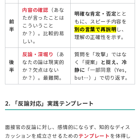
内容の確認
（あな
明確な肯定・否定
とと
たが言ったことは
前
もに、スピーチ内容を
こういうこと
半
別の言葉で再説明
し、
か？）。比較的易
理解の正確性を示す。
しい。
反論・深堀り
（あ
質問を「攻撃」ではな
後
なたの論は現実的
く「提案」
と捉え、冷
半
か？欠点はない
静に
「一部同意（Yes,
か？）。最難関。
but…）」で切り返す。
2. 「反論対応」実践テンプレート
面接官の反論に対し、感情的にならず、知的なディス
カッションを成立させるための
テンプレート
を体得し