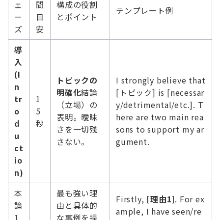
ェ
間
構成の役割
テンプレート例
ー
目
とポイント
ズ
安
導
入
(I
トピックの
I strongly believe that
n
明確化
結論
[トピック] is [necessar
tr
1
（立場）の
y/detrimental/etc.]. T
o
5
表明。曖昧
here are two main rea
d
秒
さを一切残
sons to support my ar
u
さない。
gument.
ct
io
n)
本
最も強い理
Firstly,
[理由1]
. For ex
論
由と具体的
ample, I have seen/re
1
な事例を提