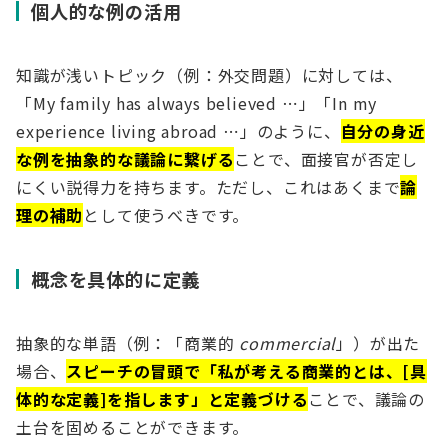
個人的な例の活用
知識が浅いトピック（例：外交問題）に対しては、
「My family has always believed ⋯」「In my
experience living abroad ⋯」のように、
自分の身近
な例を抽象的な議論に繋げる
ことで、面接官が否定し
にくい説得力を持ちます。ただし、これはあくまで
論
理の補助
として使うべきです。
概念を具体的に定義
抽象的な単語（例：「商業的
commercial
」）が出た
場合、
スピーチの冒頭で「私が考える商業的とは、[具
体的な定義]を指します」と定義づける
ことで、議論の
土台を固めることができます。