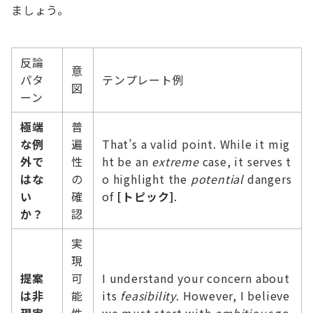
ましょう。
反論
意
パタ
テンプレート例
図
ーン
極端
普
な例
遍
That’s a valid point. While it mig
外で
性
ht be an
extreme
case, it serves t
はな
の
o highlight the
potential
dangers
い
確
of
[トピック]
.
か？
認
実
現
提案
可
I understand your concern about
は非
能
its
feasibility
. However, I believe
現実
性
we must start with
ambitious
go