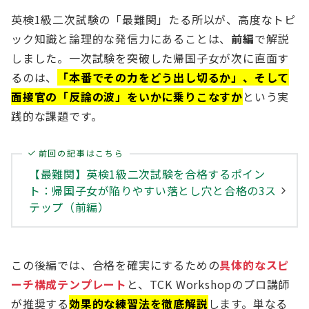
英検1級二次試験の「最難関」たる所以が、高度なトピ
ック知識と論理的な発信力にあることは、
前編
で解説
しました。一次試験を突破した帰国子女が次に直面す
るのは、
「本番でその力をどう出し切るか」、そして
面接官の「反論の波」をいかに乗りこなすか
という実
践的な課題です。
前回の記事はこちら
【最難関】英検1級二次試験を合格するポイン
ト：帰国子女が陥りやすい落とし穴と合格の3ス
テップ（前編）
この後編では、合格を確実にするための
具体的なスピ
ーチ構成テンプレート
と、TCK Workshopのプロ講師
が推奨する
効果的な練習法を徹底解説
します。単なる