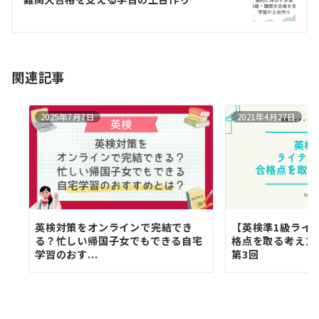
ー
シ
ョ
関連記事
ン
2025年7月7日
2021年4月27日
英検対策をオンラインで完結でき
【英検準1級ライ
る？忙しい帰国子女でもできる自宅
格点を取る考え方と
学習のおす...
第3回
す
べ
て
の