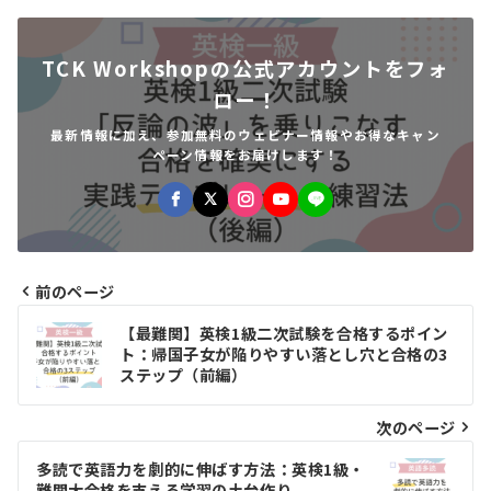
TCK Workshopの公式アカウントをフォ
ロー！
最新情報に加え、参加無料のウェビナー情報やお得なキャン
ペーン情報をお届けします！
前のページ
投
【最難関】英検1級二次試験を合格するポイン
稿
ト：帰国子女が陥りやすい落とし穴と合格の3
ステップ（前編）
ナ
ビ
次のページ
ゲ
多読で英語力を劇的に伸ばす方法：英検1級・
難関大合格を支える学習の土台作り