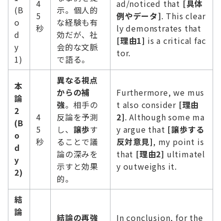
4
ad/noticed that
[具体
(B
示。個人的
5
例やデータ]
. This clear
o
な経験も有
秒
ly demonstrates that
d
効だが、社
[理由1]
is a critical fac
y
会的な文脈
tor.
1)
で語る。
異なる視点
本
からの補
Furthermore, we mus
論
強
。相手の
t also consider
[理由
2
4
反論を予測
2]
. Although some ma
(B
5
し、
譲歩
す
y argue that
[譲歩する
o
秒
ることで議
反対意見]
, my point is
d
論の深みを
that
[理由2]
ultimatel
y
示すと効果
y outweighs it.
2)
的。
結
論
結論の再強
In conclusion, for the