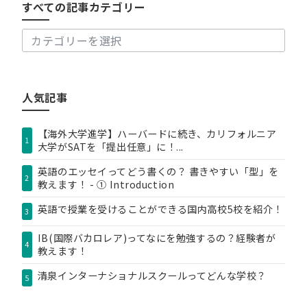
すべての記事カテゴリー
記
事
カ
テ
ゴ
リ
人気記事
ー
【海外大学進学】ハーバードに続き、カリフォルニア
1
大学がSATを「提出任意」に！...
英語のエッセイってどう書くの？ 書きやすい「型」を
2
教えます！ - ① Introduction
英語で授業を受けることができる国内高校5校を紹介！
3
IB(国際バカロレア)ってなにを勉強するの？経験者が
4
教えます！
清泉インターナショナルスクールってどんな学校？
5