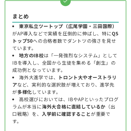
まとめ
東京私立ツートップ（広尾学園・三田国際）
がAP導入などで実績を圧倒的に伸ばし、特に
QS
トップ50
への合格者数でダントツの強さを見せ
ています。
地方のIB校
は「一発強烈なシステム」として
IBを導入し、全国から生徒を集める「創生」の
成功例となっています。
海外大進学では、
トロント大やオーストラリ
ア
など、実利的な選択肢が増えており、進学先
が
多様化
しています。
高校選びにおいては、IBやAPといったプログ
ラムが本当に
海外大合格に直結しているか
（出
口戦略）を、
入学前に確認すること
が重要で
す。