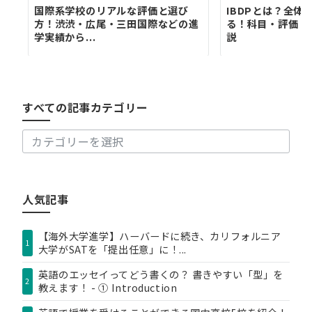
国際系学校のリアルな評価と選び
IBDPとは？全体
方！渋渋・広尾・三田国際などの進
る！科目・評価・
学実績から...
説
す
べ
て
の
すべての記事カテゴリー
記
事
カ
テ
ゴ
リ
人気記事
ー
【海外大学進学】ハーバードに続き、カリフォルニア
1
大学がSATを「提出任意」に！...
英語のエッセイってどう書くの？ 書きやすい「型」を
2
教えます！ - ① Introduction