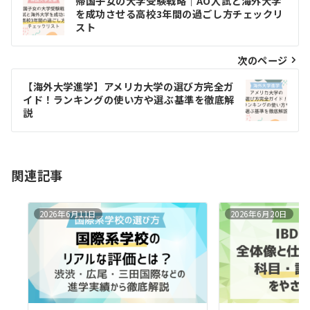
帰国子女の大学受験戦略｜AO入試と海外大学
稿
を成功させる高校3年間の過ごし方チェックリ
スト
ナ
ビ
次のページ
ゲ
【海外大学進学】アメリカ大学の選び方完全ガ
イド！ランキングの使い方や選ぶ基準を徹底解
ー
説
シ
ョ
関連記事
ン
2026年6月11日
2026年6月20日