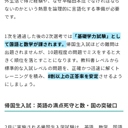
外生活で得た経験や、なぜ早稲田本庄でなければなら
ないのかという熱意を論理的に言語化する準備が必要
です。
1次を通過した後の2次選考では
「基礎学力試験」とし
て国語と数学が課されます。
帰国生入試ほどの難問は
出題されませんが、10題程度の問題でミスをすると大
きく順位を落とすことになります。教科書レベルから
標準的な入試レベルの問題を、正確かつ迅速に解くト
レーニングを積み、
8割以上の正答率を安定
させるよう
にしましょう。
帰国生入試：英語の満点死守と数・国の突破口
2月に実施される帰国生入学試験は、英語、数学、国語