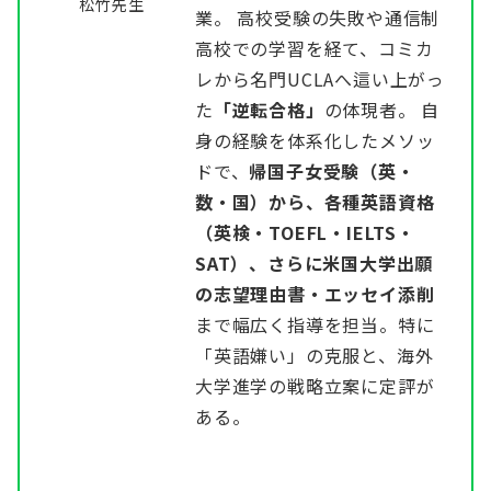
松竹先生
業。 高校受験の失敗や通信制
高校での学習を経て、コミカ
レから名門UCLAへ這い上がっ
た
「逆転合格」
の体現者。 自
身の経験を体系化したメソッ
ドで、
帰国子女受験（英・
数・国）から、各種英語資格
（英検・TOEFL・IELTS・
SAT）、さらに米国大学出願
の志望理由書・エッセイ添削
まで幅広く指導を担当。特に
「英語嫌い」の克服と、海外
大学進学の戦略立案に定評が
ある。