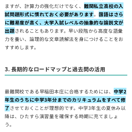
ますが、計算力の強化だけでなく、
難関私立高校の入
試問題形式に慣れておく必要があります
。
国語はさら
に難易度が高く、大学入試レベルの抽象的な論説文が
出題
されることもあります。早い段階から高度な語彙
力を養い、論理的な文章読解法を身につけることをお
すすめします。
3. 長期的なロードマップと過去問の活用
最難関校である早稲田本庄に合格するためには、
中学2
年生のうちに中学3年分までのカリキュラムをすべて修
了
させておくことが理想的です。中学3年生の夏休み以
降は、ひたすら演習量を確保する時期に充てましょ
う。