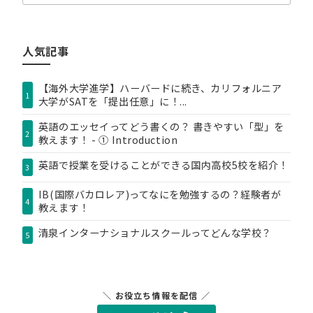
テ
ゴ
リ
人気記事
ー
【海外大学進学】ハーバードに続き、カリフォルニア
1
大学がSATを「提出任意」に！...
英語のエッセイってどう書くの？ 書きやすい「型」を
2
教えます！ - ① Introduction
英語で授業を受けることができる国内高校5校を紹介！
3
IB(国際バカロレア)ってなにを勉強するの？経験者が
4
教えます！
清泉インターナショナルスクールってどんな学校？
5
＼ お役立ち情報を配信 ／