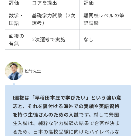
評価
コアを提出
評価
数学・
基礎学力試験（2次
難関校レベルの筆
国語
選考）
記試験
面接の
2次選考で実施
なし
有無
松竹先生
I選抜は「早稲田本庄で学びたい」という強い意
志と、それを裏付ける海外での実績や英語資格
を持つ生徒さんのための入試
です。対して帰国
生入試は、純粋な学力試験の結果で合否が決ま
るため、日本の高校受験に向けたハイレベルな