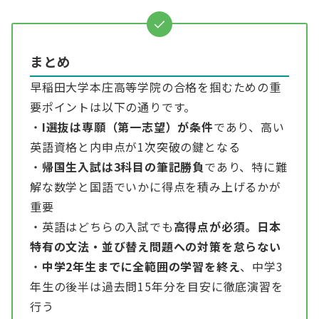
まとめ
早稲田大学本庄高等学院の合格を掴むための重
要ポイントは以下の通りです。
・
I選抜は専願（第一志望）が条件
であり、高い
英語資格と内申点が1次突破の鍵となる
・
帰国生入試は3科目の筆記勝負
であり、特に難
解な数学と国語でいかに得点を積み上げるかが
重要
・英語はどちらの入試でも
高得点が必須。日本
特有の文法・並び替え問題への対策を怠らない
・
中学2年生までに全範囲の学習を終え
、中学3
年生の後半は過去問15年分を目安に徹底演習を
行う