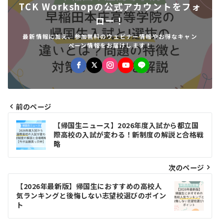
TCK Workshopの公式アカウントをフォ
ロー！
最新情報に加え、参加無料のウェビナー情報やお得なキャン
ペーン情報をお届けします！
前のページ
投
【帰国生ニュース】2026年度入試から都立国
稿
際高校の入試が変わる！新制度の解説と合格戦
略
ナ
ビ
次のページ
ゲ
【2026年最新版】帰国生におすすめの高校人
気ランキングと後悔しない志望校選びのポイン
ー
ト