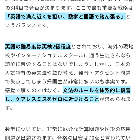
の3科目で合否が決まります。ここで最も重要な戦略は
「英語で満点近くを狙い、数学と国語で踏ん張る」
と
いうバランスです。
英語の難易度は英検2級程度
とされており、海外の現地
校やインターナショナルスクールに通う生徒さんなら
読解に苦労することはないでしょう。しかし、日本の
入試特有の英文法や並び替え、発音・アクセント問題
で失点してしまう帰国生が非常に多いのも事実です。
感覚で解くのではなく、
文法のルールを体系的に復習
し、ケアレスミスをゼロに近づけること
が求められま
す。
数学については、非常に厄介な計算問題や図形の応用
問題が出題されます。合格の目安は70点と言われてい