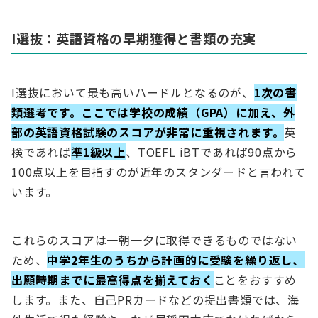
I選抜：英語資格の早期獲得と書類の充実
I選抜において最も高いハードルとなるのが、
1次の書
類選考です。ここでは学校の成績（GPA）に加え、外
部の英語資格試験のスコアが非常に重視されます。
英
検であれば
準1級以上
、TOEFL iBTであれば90点から
100点以上を目指すのが近年のスタンダードと言われて
います。
これらのスコアは一朝一夕に取得できるものではない
ため、
中学2年生のうちから計画的に受験を繰り返し、
出願時期までに最高得点を揃えておく
ことをおすすめ
します。また、自己PRカードなどの提出書類では、海