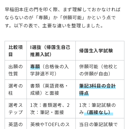
早稲田本庄の門を叩く際、まず理解しておかなければ
ならないのが「専願」か「併願可能」かという点で
す。以下の表で、主要な違いを整理しました。
比較項
I選抜（帰国生自己
帰国生入学試験
目
推薦入試）
出願の
専願
（合格後の入
併願可能（他校と
性質
学辞退不可）
の併願が自由）
選考の
書類（英語資格・
筆記3科目の合計
柱
成績）と面接
得点
選考ス
1次：書類選考、2
1次：筆記試験の
テップ
次：筆記・面接
み
（面接なし）
英語の
英検やTOEFLのス
当日の筆記試験で