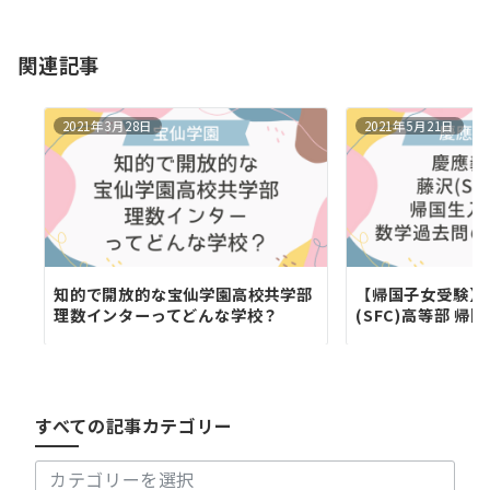
シ
ョ
関連記事
ン
2021年3月28日
2021年5月21日
知的で開放的な宝仙学園高校共学部
【帰国子女受験】
理数インターってどんな学校？
(SFC)高等部 帰国生
す
べ
て
の
すべての記事カテゴリー
記
事
カ