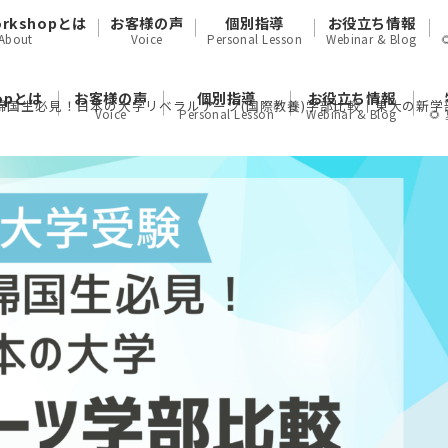
orkshopとは
お客様の声
個別指導
お役立ち情報
About
Voice
Personal Lesson
Webinar & Blog
hopとは
お客様の声
個別指導
お役立ち情報
帰国生必見！日本の大学リベラルアーツ(国際教養)学部比較｜東大の新学部Coll
Voice
Personal Lesson
Webinar & Blog
