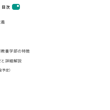
目次
意義
際教養学部の特徴
較と詳細解説
秋開設予定）