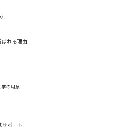
A）
選ばれる理由
入学の用意
入試サポート