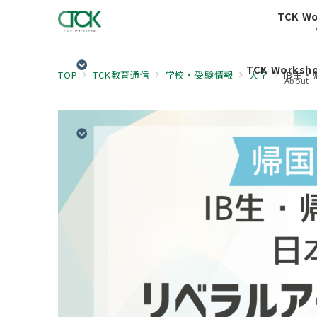
TCK W
TCK Works
TOP
TCK教育通信
学校・受験情報
大学
IB生・
About