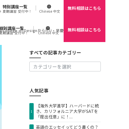
特別講座一覧
無料相談はこちら
🌻 夏期講習 受付中！
Chinese 中文
特別講座一覧
無料相談はこちら
す
ege of DesignからICU・早慶まで解説
 夏期講習 受付中！
Chinese 中文
べ
て
の
すべての記事カテゴリー
記
事
カ
テ
ゴ
リ
人気記事
ー
【海外大学進学】ハーバードに続
き、カリフォルニア大学がSATを
1
「提出任意」に！...
英語のエッセイってどう書くの？