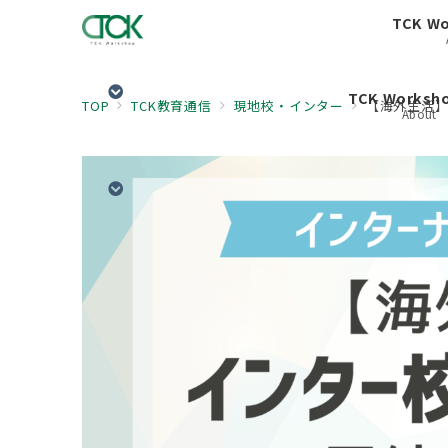
TCK W
TCK Works
TOP
TCK教育通信
現地校・インター
【海外生活】
About