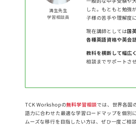
一般的な中学受験や
した。もともと勉強
満生先生
学習相談員
子様の苦手や理解度
現在講師としては
国
各種英語資格や英会
教科を横断して幅広
相談までサポートさ
TCK Workshopの
無料学習相談
では、世界各国
語力に合わせた最適な学習ロードマップを個別に
ムーズな移行を目指したい方は、ぜひ一度ご相