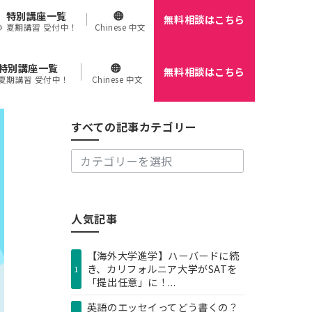
特別講座一覧
無料相談はこちら
🌻 夏期講習 受付中！
Chinese 中文
特別講座一覧
無料相談はこちら
す
 夏期講習 受付中！
Chinese 中文
べ
て
の
すべての記事カテゴリー
記
事
カ
テ
ゴ
リ
人気記事
ー
【海外大学進学】ハーバードに続
き、カリフォルニア大学がSATを
1
「提出任意」に！...
英語のエッセイってどう書くの？