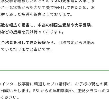
大学受験を経験したのち
イギリスの大学院に入学
しま
が苦手な状態から努力や工夫で挽回してきたため、お
に寄り添った指導を得意としております。
英数を幅広く担当
し、
中高の帰国生受験や大学受験、
話などの授業
を受け持っております。
く合格者を出してきた経験
から、目標設定からお悩み
せていただけますと幸いです。
のインター校事情に精通したプロ講師が、お子様の現在の英
作成いたします。ESLからの早期卒業や、正規クラスへの
談ください。