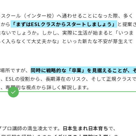
ルスクール（インター校）へ通わせることになった際、多く
側から
「まずはESLクラスからスタートしましょう」
と提案
はないでしょうか。しかし、実際に生活が始まると「いつま
早く入らなくて大丈夫かな」といった新たな不安が芽生えて
居場所ですが、
同時に戦略的な「卒業」を見据えることが、
、ESLの役割から、長期滞在のリスク、そして正規クラス
て、専門的な視点から詳しく解説します。
pトッププロ講師の満生凌太です。
日本生まれ日本育ち
で、