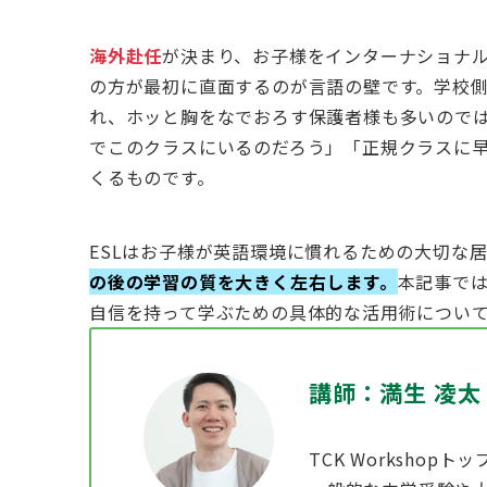
海外赴任
が決まり、お子様をインターナショナ
の方が最初に直面するのが言語の壁です。学校
れ、ホッと胸をなでおろす保護者様も多いので
でこのクラスにいるのだろう」「正規クラスに
くるものです。
ESLはお子様が英語環境に慣れるための大切な
の後の学習の質を大きく左右します。
本記事では
自信を持って学ぶための具体的な活用術につい
講師：満生 凌太
TCK Worksho